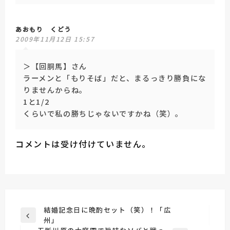
あおもり くどう
2009年11月12日 15:57
＞【回胴馬】さん
ラーメンと「もりそば」だと、まるっきり勝負にな
りませんからね。
1と1/2
くらいで私の勝ちじゃないですかね（笑）。
コメントは受け付けていません。
投
結婚記念日に晩酌セット（笑）！「広
前
州」
稿
の