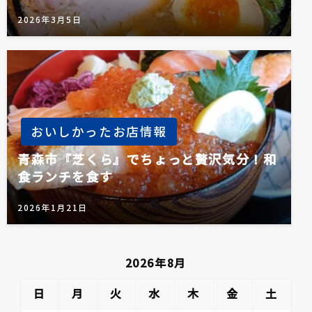
2026年3月5日
おいしかったお店情報
青森市『芝くら』でちょっと贅沢気分！和
食ランチを食す
2026年1月21日
2026年8月
日
月
火
水
木
金
土