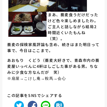
まあ、蕎麦食うだけだった
けど色々楽しめましたわ。
ご主人と話しながら結局2
時間近くいたもんね
（笑）。
蕎麦の探検家風評論も含め、続きはまた明日って
事で、今日はここまで。
あおもり くどう（蕎麦大好きで、青森市内の蕎
麦屋いっぺんに4軒はしごした事がある男。ちな
みに少食な方なんだが 笑）
※扇屋→こけし庵→鞍馬→会心
この記事をSNSでシェアする