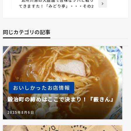
五所川原の大庭園で旨味なソバと戦っ
ナ
投
次
てきますた！「みどり亭」・・・その2
稿
の
ビ
投
ゲ
稿
ー
同じカテゴリの記事
シ
ョ
ン
おいしかったお店情報
鍛治町の締めはここで決まり！『薮きん』
2025年8月6日