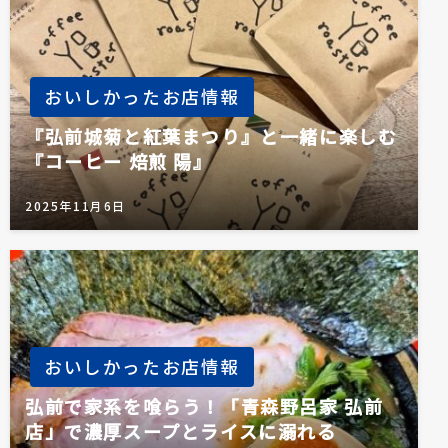
おいしかったお店情報
『弘前城菊と紅葉まつり』と一緒に楽しむ
『コーヒー 焙煎 陽』
2025年11月6日
おいしかったお店情報
弘前で家系を喰らう！「青森野呂家 弘前
店」で濃厚スープとライスに溺れる