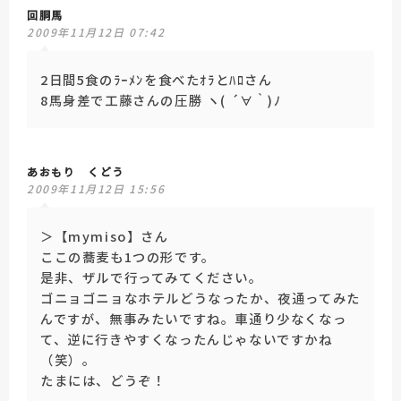
回胴馬
2009年11月12日 07:42
2日間5食のﾗｰﾒﾝを食べたｵﾗとﾊﾛさん
8馬身差で工藤さんの圧勝 ヽ( ´∀｀)ﾉ
あおもり くどう
2009年11月12日 15:56
＞【mymiso】さん
ここの蕎麦も1つの形です。
是非、ザルで行ってみてください。
ゴニョゴニョなホテルどうなったか、夜通ってみた
んですが、無事みたいですね。車通り少なくなっ
て、逆に行きやすくなったんじゃないですかね
（笑）。
たまには、どうぞ！