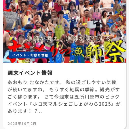
イベント・お祭り情報
週末イベント情報
あおもり むなかたです。 秋の過ごしやすい気候
が続いてますね。 もうすぐ紅葉の季節。観光がす
ごく捗ります。 さて今週末は五所川原市のビッグ
イベント『ホコ天マルシェごしょがわら2025』が
あります！ 7...
投
2025年10月2日
稿