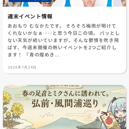
週末イベント情報
あおもり むなかたです。 そろそろ梅雨が明けて
くれないかなぁ……と思う今日この頃。 パッとし
ない天気が続いていますが、そんな鬱憤を吹き飛
ばす、今週末開催の熱いイベントを2つご紹介し
ます！ 『青の煌めき...
投
2026年7月24日
稿
日: