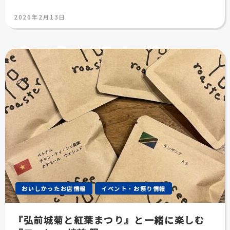
投
2026年2月13日
稿
日:
おいしかったお店情報
イベント・お祭り情報
『弘前城菊と紅葉まつり』と一緒に楽しむ