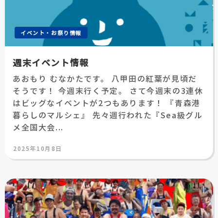
イベント・お祭り情報
週末イベント情報
あおもり むなかたです。 八甲田の紅葉が見頃だ
そうです！ 今週末行く予定。 さて今週末の3連休
はビッグなイベントが2つもあります！ 『青森港
暮らしのマルシェ』 先々週行われた『Sea級グル
メ全国大会...
投
2025年10月8日
稿
日: