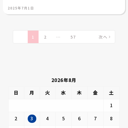
投
2025年7月1日
稿
日:
投
稿
1
2
…
57
次へ
の
ペ
ー
ジ
送
2026年8月
り
日
月
火
水
木
金
土
1
3
2
4
5
6
7
8