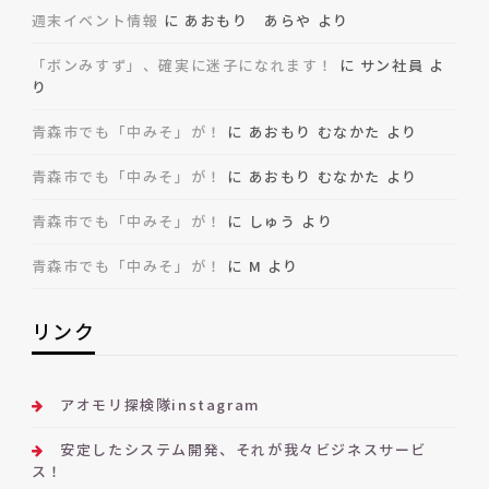
週末イベント情報
に
あおもり あらや
より
「ボンみすず」、確実に迷子になれます！
に
サン社員
よ
り
青森市でも「中みそ」が！
に
あおもり むなかた
より
青森市でも「中みそ」が！
に
あおもり むなかた
より
青森市でも「中みそ」が！
に
しゅう
より
青森市でも「中みそ」が！
に
M
より
リンク
アオモリ探検隊instagram
安定したシステム開発、それが我々ビジネスサービ
ス！