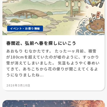
イベント・お祭り情報
春間近、弘前へ春を探しにいこう
あおもり むなかたです。 たった一ヶ月前、積雪
が180cmを超えていたのが嘘のように、すっかり
雪が消えてしまいました。 気温もようやく春めい
てきて、あちこちから花の便りが聞こえてくるよ
うになりましたね...
投
2026年3月10日
稿
日: