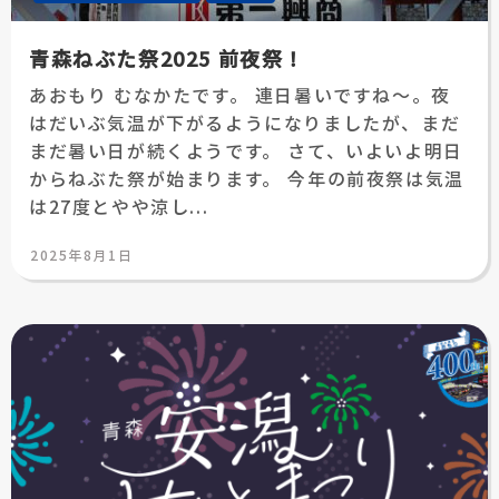
青森ねぶた祭2025 前夜祭！
あおもり むなかたです。 連日暑いですね～。夜
はだいぶ気温が下がるようになりましたが、まだ
まだ暑い日が続くようです。 さて、いよいよ明日
からねぶた祭が始まります。 今年の前夜祭は気温
は27度とやや涼し...
投
2025年8月1日
稿
日: