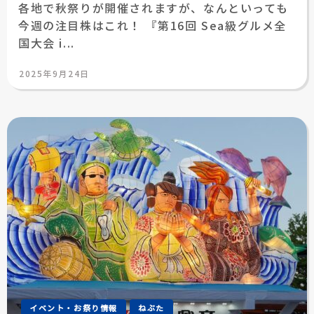
各地で秋祭りが開催されますが、なんといっても
今週の注目株はこれ！ 『第16回 Sea級グルメ全
国大会 i...
投
2025年9月24日
稿
日:
イベント・お祭り情報
ねぶた