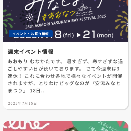
イベント・お祭り情報
週末イベント情報
あおもり むなかたです。 暑すぎず、寒すぎずな過
ごしやすい日が続いております。 さて今週末は3
連休！ これに合わせ各地で様々なイベントが開催
されますが、とりわけビッグなのが『安潟みなと
まつり』 18日...
投
2025年7月15日
稿
日: