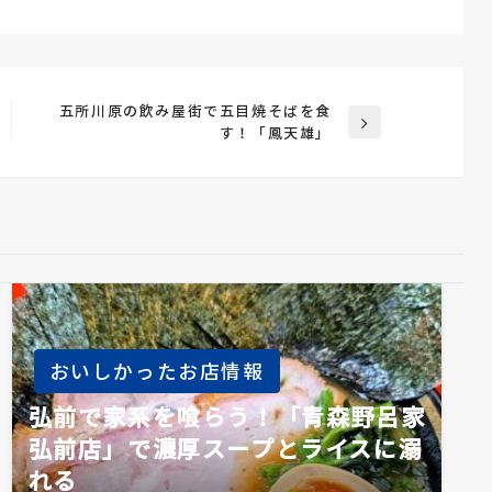
五所川原の飲み屋街で五目焼そばを食
次
す！「鳳天雄」
の
投
稿
おいしかったお店情報
弘前で家系を喰らう！「青森野呂家
弘前店」で濃厚スープとライスに溺
れる