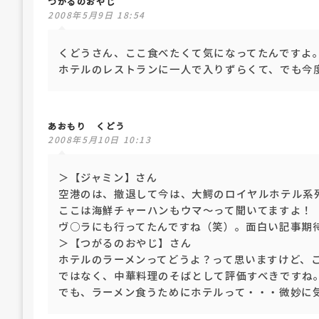
つがるのおやじ
2008年5月9日 18:54
くどうさん、ここ食べたくて気になってたんですよ
ホテルのレストランに一人で入りずらくて、でも今
あおもり くどう
2008年5月10日 10:13
＞【ジャミン】さん
空港のは、撤退して今は、大鰐のロイヤルホテル系
ここは海鮮チャーハンもウマ～って聞いてますよ！
ヴ○ラにも行ってたんですね（笑）。面白い記事期
＞【つがるのおやじ】さん
ホテルのラーメンってどうよ？って思いますけど、
ではなく、中華料理のそばとして評価すべきですね
でも、ラーメン食うためにホテルって・・・微妙に