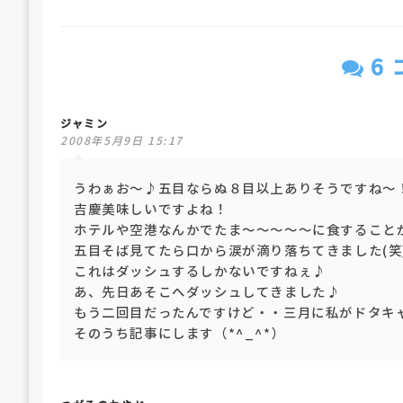
6
ジャミン
2008年5月9日 15:17
うわぁお～♪五目ならぬ８目以上ありそうですね～
吉慶美味しいですよね！
ホテルや空港なんかでたま～～～～～に食すること
五目そば見てたら口から涙が滴り落ちてきました(笑
これはダッシュするしかないですねぇ♪
あ、先日あそこへダッシュしてきました♪
もう二回目だったんですけど・・三月に私がドタキ
そのうち記事にします（*^_^*）