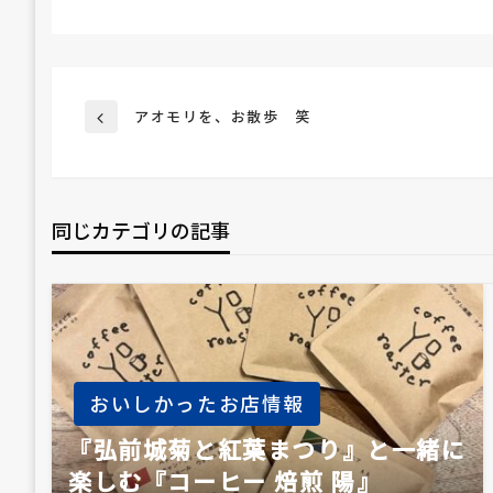
投
アオモリを、お散歩 笑
前
の
投
稿
稿
同じカテゴリの記事
ナ
ビ
ゲ
おいしかったお店情報
ー
『弘前城菊と紅葉まつり』と一緒に
楽しむ『コーヒー 焙煎 陽』