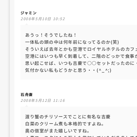
ジャミン
2008年5月10日 10:52
あうっ！そうでしたね！
一体私の頭の中は何年前になってるのか(笑)
そういえば去年とかも空港でロイヤルホテルのカフェ
空港にはいつも早く到着して、二階のどっかで食事
思い起こせば、いつも吉慶で○○セットだったのに・
気付かない私もどうかと思う・・(^_^;)
石舟斎
2008年5月12日 11:16
渡り蟹のチリソースでことに有名な吉慶
白菜のクリーム煮も本格的ですよね。
奥の個室がまた嬉しいですね。