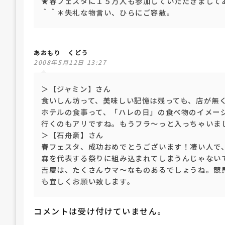
★春フェスタに１５万人も参加していただきまして
＾＾＊失礼な物言い、ひらにご容赦。
あおもり くどう
2008年5月12日 13:27
＞【ジャミン】さん
食いしん坊って、美味しい記憶は残っても、店が無
ホテルの食事って、「ハレの日」の食べ物のイメー
行くのもアリですね。もうフラ～っと入っちゃいま
＞【石舟斎】さん
春フェスタ、成功おめでとうございます！凄い人で
森を代表する祭りに組み込まれてしまうんじゃない
吉慶は、たくさんウマ～なものあるでしょうね。競
も宜しくお願い致します。
コメントは受け付けていません。