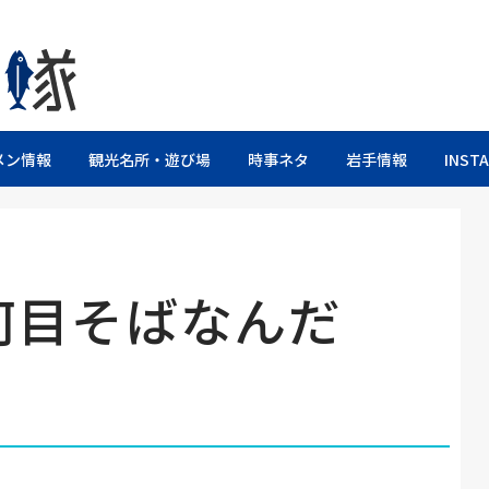
るブログ
メン情報
観光名所・遊び場
時事ネタ
岩手情報
INST
何目そばなんだ