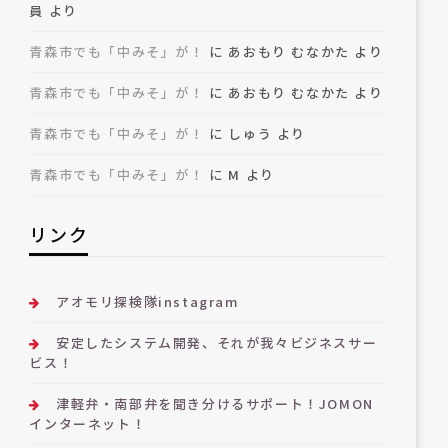
員
より
青森市でも「中みそ」が！
に
あおもり むなかた
より
青森市でも「中みそ」が！
に
あおもり むなかた
より
青森市でも「中みそ」が！
に
しゅう
より
青森市でも「中みそ」が！
に
M
より
リンク
アオモリ探検隊instagram
安定したシステム開発、それが我々ビジネスサー
ビス！
津軽弁・南部弁を聞き分けるサポート！JOMON
インターネット！