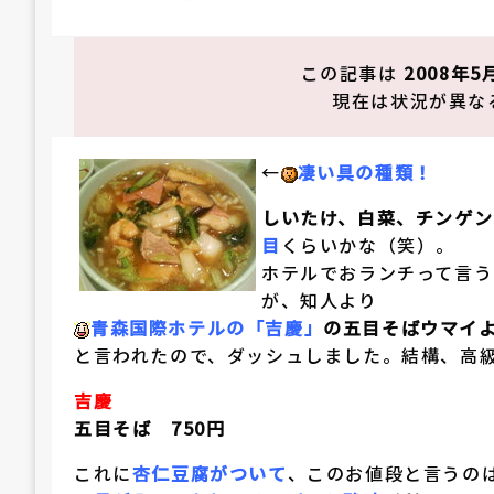
稿
日:
この記事は
2008年5
現在は状況が異な
←
凄い具の種類！
しいたけ、白菜、チンゲン
目
くらいかな（笑）。
ホテルでおランチって言う
が、知人より
青森国際ホテルの「吉慶」
の五目そばウマイ
と言われたので、ダッシュしました。結構、高
吉慶
五目そば 750円
これに
杏仁豆腐がついて
、このお値段と言うの