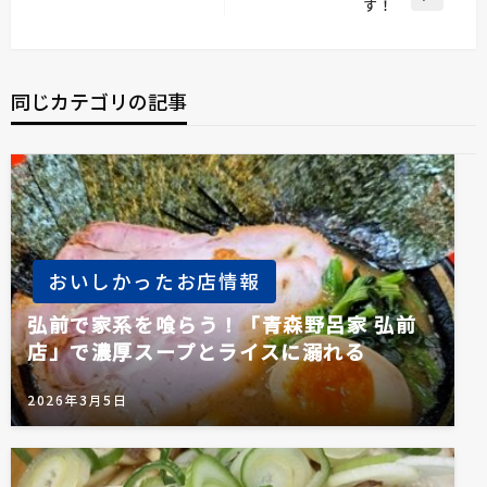
次
す！
投
ナ
の
稿
ビ
投
稿
ゲ
同じカテゴリの記事
ー
シ
ョ
ン
おいしかったお店情報
弘前で家系を喰らう！「青森野呂家 弘前
店」で濃厚スープとライスに溺れる
2026年3月5日