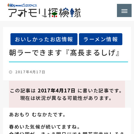
株式会社ビジネスサービス社員が青森県を探検するブ
アオモリ探検隊
ログ
おいしかったお店情報
ラーメン情報
朝ラーできます『髙長まるしげ』
投
2017年4月17日
稿
日:
この記事は
2017年4月17日
に書いた記事です。
現在は状況が異なる可能性があります。
あおもり むなかたです。
春めいた気候が続いてますね。