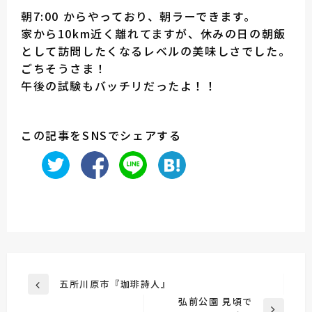
朝7:00 からやっており、朝ラーできます。
家から10km近く離れてますが、休みの日の朝飯
として訪問したくなるレベルの美味しさでした。
ごちそうさま！
午後の試験もバッチリだったよ！！
この記事をSNSでシェアする
投
五所川原市『珈琲詩人』
前
稿
弘前公園 見頃で
の