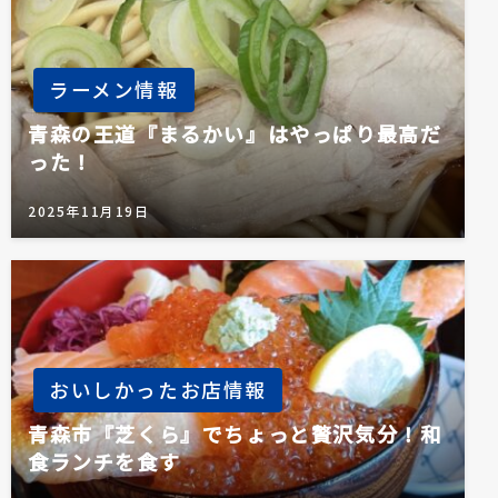
ラーメン情報
青森の王道『まるかい』はやっぱり最高だ
った！
2025年11月19日
おいしかったお店情報
青森市『芝くら』でちょっと贅沢気分！和
食ランチを食す