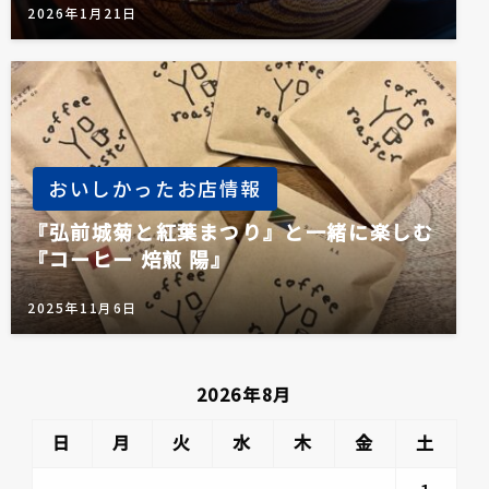
2026年1月21日
おいしかったお店情報
『弘前城菊と紅葉まつり』と一緒に楽しむ
『コーヒー 焙煎 陽』
2025年11月6日
2026年8月
日
月
火
水
木
金
土