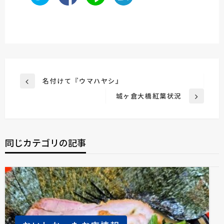
投
名付けて『ウマハヤシ』
前
稿
の
城ヶ倉大橋紅葉状況
次
投
ナ
の
稿
ビ
投
稿
ゲ
同じカテゴリの記事
ー
シ
ョ
ン