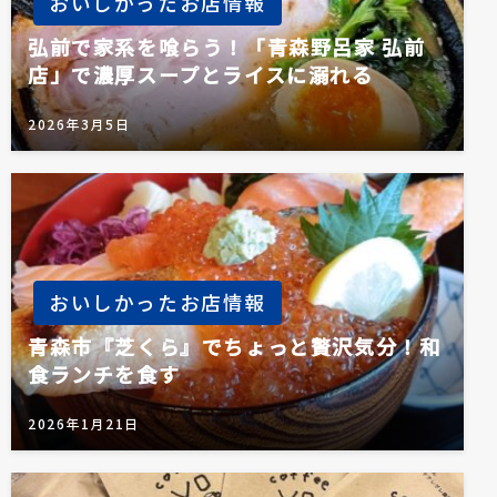
おいしかったお店情報
弘前で家系を喰らう！「青森野呂家 弘前
店」で濃厚スープとライスに溺れる
2026年3月5日
おいしかったお店情報
青森市『芝くら』でちょっと贅沢気分！和
食ランチを食す
2026年1月21日