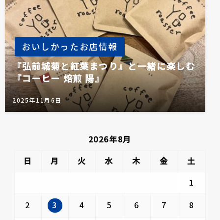
おいしかったお店情報
『弘前城菊と紅葉まつり』と一緒に楽しむ
『コーヒー 焙煎 陽』
2025年11月6日
2026年8月
日
月
火
水
木
金
土
1
3
2
4
5
6
7
8