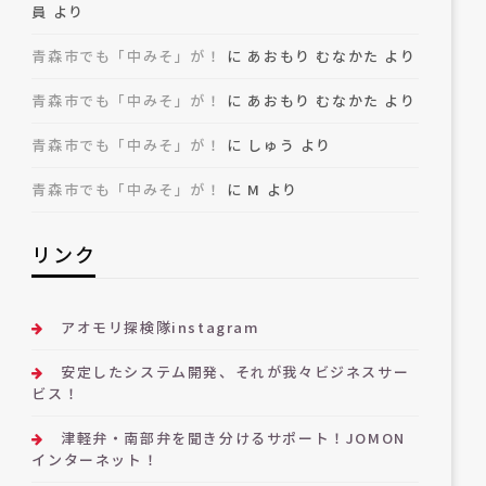
員
より
青森市でも「中みそ」が！
に
あおもり むなかた
より
青森市でも「中みそ」が！
に
あおもり むなかた
より
青森市でも「中みそ」が！
に
しゅう
より
青森市でも「中みそ」が！
に
M
より
リンク
アオモリ探検隊instagram
安定したシステム開発、それが我々ビジネスサー
ビス！
津軽弁・南部弁を聞き分けるサポート！JOMON
インターネット！