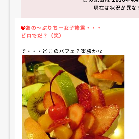
現在は状況が異な
あの～ぷりちー女子諸君・・・
ビロでだ？（笑）
で・・・どこのパフェ？楽勝かな