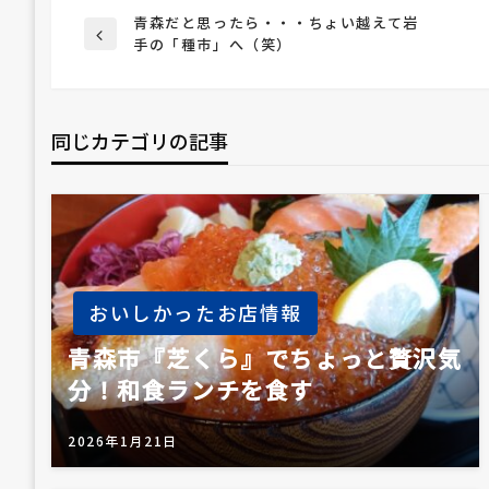
投
青森だと思ったら・・・ちょい越えて岩
前
手の「種市」へ（笑）
の
稿
投
稿
同じカテゴリの記事
ナ
ビ
ゲ
おいしかったお店情報
ー
青森市『芝くら』でちょっと贅沢気
分！和食ランチを食す
シ
2026年1月21日
ョ