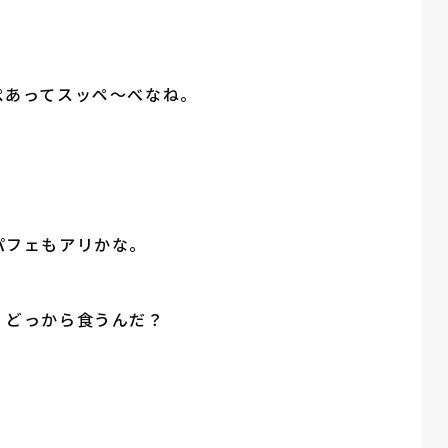
ぺあってスッペ～べなね。
パフェもアリかな。
、どっから食うんだ？