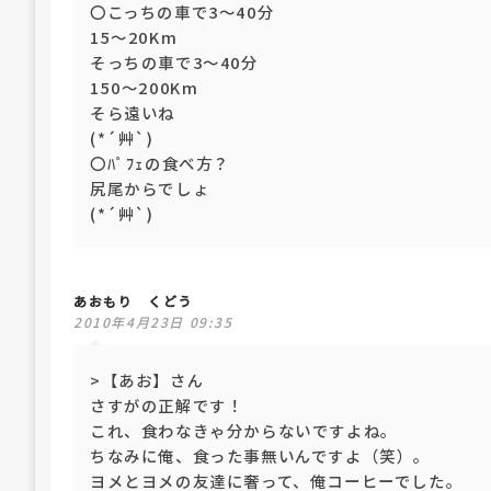
〇こっちの車で3～40分
15～20Km
そっちの車で3～40分
150～200Km
そら遠いね
(*´艸`)
〇ﾊﾟﾌｪの食べ方？
尻尾からでしょ
(*´艸`)
あおもり くどう
2010年4月23日 09:35
>【あお】さん
さすがの正解です！
これ、食わなきゃ分からないですよね。
ちなみに俺、食った事無いんですよ（笑）。
ヨメとヨメの友達に奢って、俺コーヒーでした。