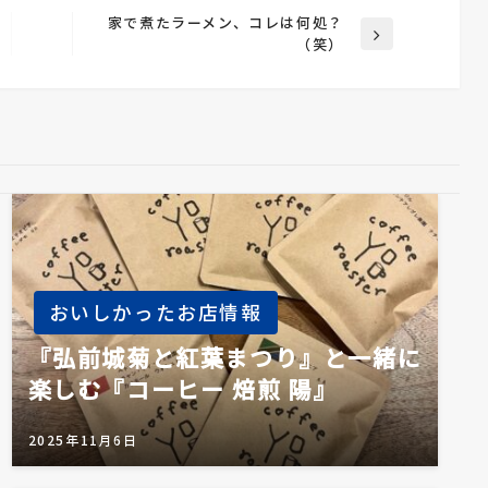
家で煮たラーメン、コレは何処？
次
（笑）
の
投
稿
おいしかったお店情報
『弘前城菊と紅葉まつり』と一緒に
楽しむ『コーヒー 焙煎 陽』
2025年11月6日