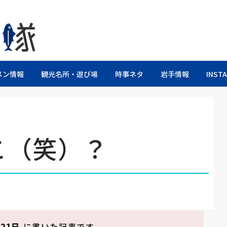
るブログ
メン情報
観光名所・遊び場
時事ネタ
岩手情報
INST
こ（笑）？
月21日
に書いた記事です。