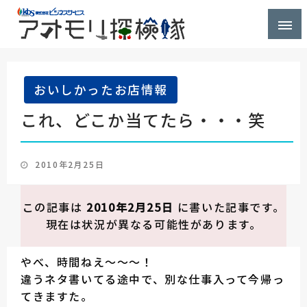
株式会社ビジネスサービス社員が青森県を探検するブ
アオモリ探検隊
ログ
おいしかったお店情報
これ、どこか当てたら・・・笑
投
2010年2月25日
稿
日:
この記事は
2010年2月25日
に書いた記事です。
現在は状況が異なる可能性があります。
やべ、時間ねえ～～～！
違うネタ書いてる途中で、別な仕事入って今帰っ
てきますた。