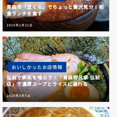
青森市『芝くら』でちょっと贅沢気分！和
食ランチを食す
2026年1月21日
おいしかったお店情報
弘前で家系を喰らう！「青森野呂家 弘前
店」で濃厚スープとライスに溺れる
2026年3月5日