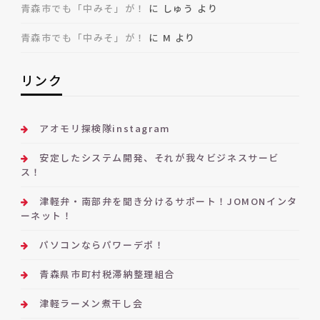
青森市でも「中みそ」が！
に
しゅう
より
青森市でも「中みそ」が！
に
M
より
リンク
アオモリ探検隊instagram
安定したシステム開発、それが我々ビジネスサービ
ス！
津軽弁・南部弁を聞き分けるサポート！JOMONインタ
ーネット！
パソコンならパワーデポ！
青森県市町村税滞納整理組合
津軽ラーメン煮干し会