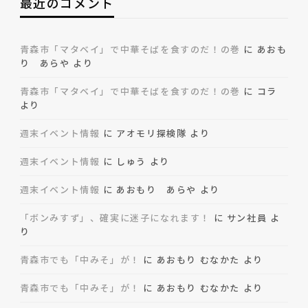
最近のコメント
青森市「マタベイ」で中華そばを食すのだ！の巻
に
あおも
り あらや
より
青森市「マタベイ」で中華そばを食すのだ！の巻
に
コラ
より
週末イベント情報
に
アオモリ探検隊
より
週末イベント情報
に
しゅう
より
週末イベント情報
に
あおもり あらや
より
「ボンみすず」、確実に迷子になれます！
に
サン社員
よ
り
青森市でも「中みそ」が！
に
あおもり むなかた
より
青森市でも「中みそ」が！
に
あおもり むなかた
より