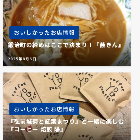
おいしかったお店情報
鍛治町の締めはここで決まり！『薮きん』
2025年8月6日
おいしかったお店情報
『弘前城菊と紅葉まつり』と一緒に楽しむ
『コーヒー 焙煎 陽』