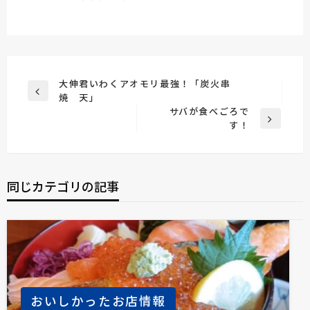
投
大伸君いわくアオモリ最強！「炭火串
前
焼 天」
稿
の
サバが食べごろで
ナ
投
次
す！
稿
の
ビ
投
ゲ
稿
ー
同じカテゴリの記事
シ
ョ
ン
おいしかったお店情報