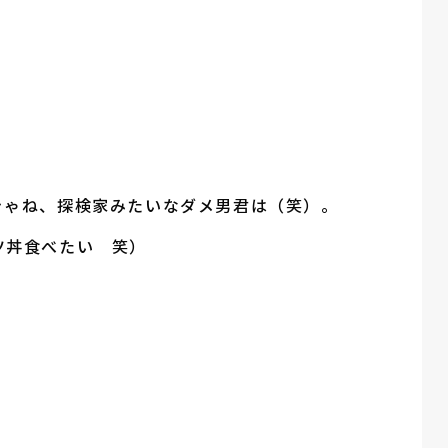
。
きゃね、探検家みたいなダメ男君は（笑）。
ツ丼食べたい 笑）