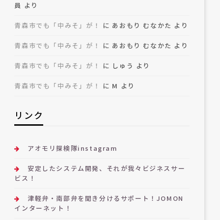
員
より
青森市でも「中みそ」が！
に
あおもり むなかた
より
青森市でも「中みそ」が！
に
あおもり むなかた
より
青森市でも「中みそ」が！
に
しゅう
より
青森市でも「中みそ」が！
に
M
より
リンク
アオモリ探検隊instagram
安定したシステム開発、それが我々ビジネスサー
ビス！
津軽弁・南部弁を聞き分けるサポート！JOMON
インターネット！