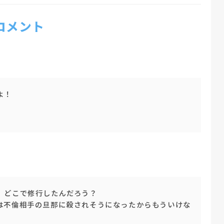
 コメント
よ！
。どこで修行したんだろう？
は不倫相手の旦那に殺されそうになったからもういけな