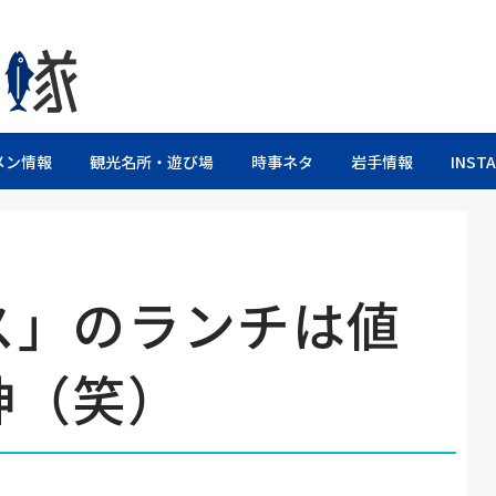
るブログ
メン情報
観光名所・遊び場
時事ネタ
岩手情報
INST
ス」のランチは値
神（笑）