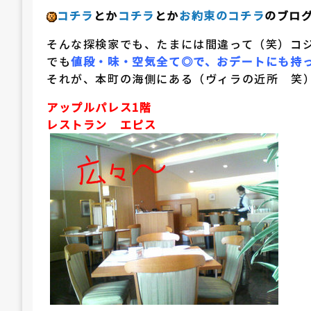
コチラ
とか
コチラ
とか
お約束のコチラ
のブロ
そんな探検家でも、たまには間違って（笑）コ
でも
値段・味・空気全て◎で、おデートにも持
それが、本町の海側にある（ヴィラの近所 笑
アップルパレス1階
レストラン エピス