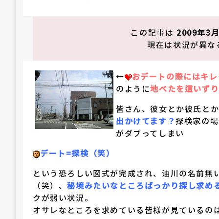
稿
日:
この記事は
2009年3
現在は状況が異な
←
おデートの際にはキレ
のように
地べたを這いずり
皆さん、彼女とか彼氏と
出かけてます？
探検家の場
がダブってしまい
デート=探検（笑）
という恐ろしい図式が完成され、油川の名前無
（笑）、
秘境みたいなところばっかり探し求め
クが弱い状況。
オサレなところを求めている皆様が見ているの