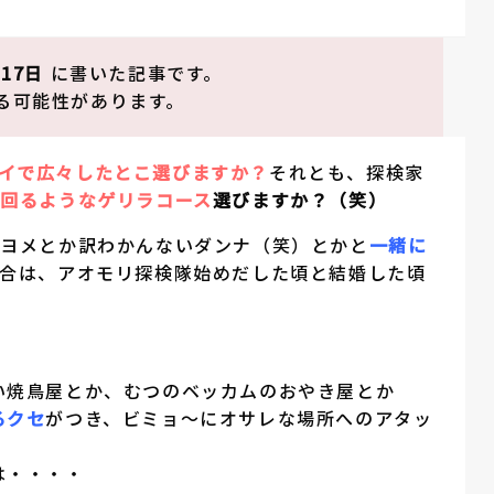
月17日
に書いた記事です。
る可能性があります。
イで広々したとこ選びますか？
それとも、探検家
回るようなゲリラコース
選びますか？（笑）
かヨメとか訳わかんないダンナ（笑）とかと
一緒に
合は、アオモリ探検隊始めだした頃と結婚した頃
い焼鳥屋とか、むつのベッカムのおやき屋とか
るクセ
がつき、ビミョ～にオサレな場所へのアタッ
は・・・・