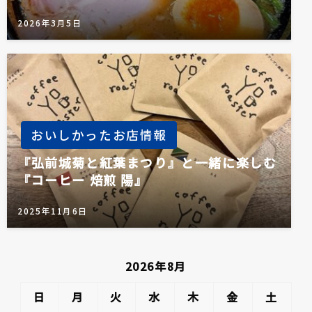
2026年3月5日
おいしかったお店情報
『弘前城菊と紅葉まつり』と一緒に楽しむ
『コーヒー 焙煎 陽』
2025年11月6日
2026年8月
日
月
火
水
木
金
土