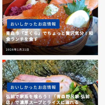
ン
おいしかったお店情報
青森市『芝くら』でちょっと贅沢気分！和
食ランチを食す
2026年1月21日
おいしかったお店情報
弘前で家系を喰らう！「青森野呂家 弘前
店」で濃厚スープとライスに溺れる