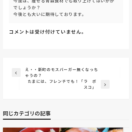
今度は、痩せる青森食材でも取り上げてはいかが
でしょうか？
今後とも大いに期待しております。
コメントは受け付けていません。
投
え・・新町のモスバーガー無くなっち
前
ゃうの？
稿
の
たまには、フレンチでも！「ラ ボ
ナ
投
次
スコ」
稿
の
ビ
投
ゲ
稿
ー
同じカテゴリの記事
シ
ョ