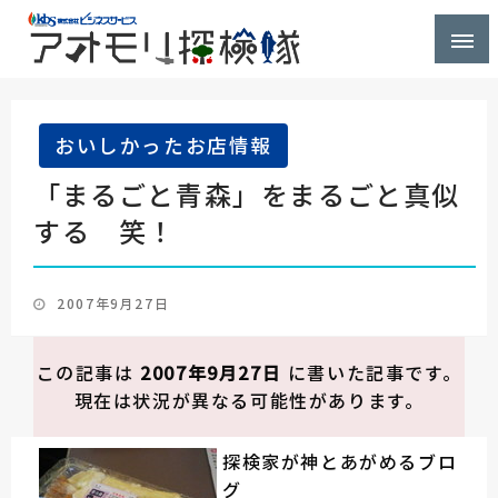
株式会社ビジネスサービス社員が青森県を探検するブ
アオモリ探検隊
ログ
おいしかったお店情報
「まるごと青森」をまるごと真似
する 笑！
投
2007年9月27日
稿
日:
この記事は
2007年9月27日
に書いた記事です。
現在は状況が異なる可能性があります。
探検家が神とあがめるブロ
グ