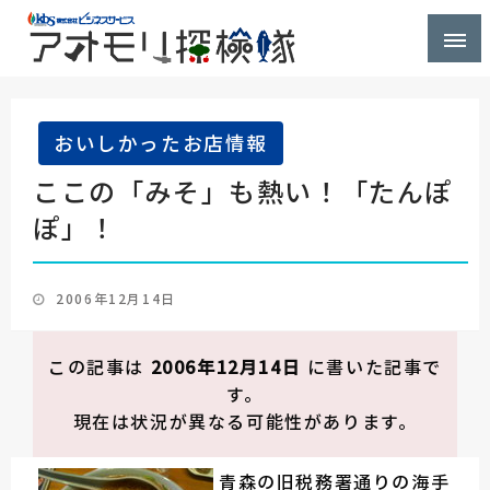
株式会社ビジネスサービス社員が青森県を探検するブ
アオモリ探検隊
ログ
おいしかったお店情報
ここの「みそ」も熱い！「たんぽ
ぽ」！
投
2006年12月14日
稿
日:
この記事は
2006年12月14日
に書いた記事で
す。
現在は状況が異なる可能性があります。
青森の旧税務署通りの海手