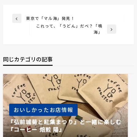
投
東京で「マル海」発見！
前
稿
これって、「うどん」だべ？「鳴
の
次
海」
投
ナ
の
稿
ビ
投
稿
ゲ
同じカテゴリの記事
ー
シ
ョ
ン
おいしかったお店情報
『弘前城菊と紅葉まつり』と一緒に楽しむ
『コーヒー 焙煎 陽』