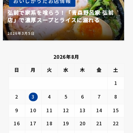
おいしかったお店情報
弘前で家系を喰らう！「青森野呂家 弘前
店」で濃厚スープとライスに溺れる
2026年3月5日
2026年8月
日
月
火
水
木
金
土
1
3
2
4
5
6
7
8
9
10
11
12
13
14
15
16
17
18
19
20
21
22