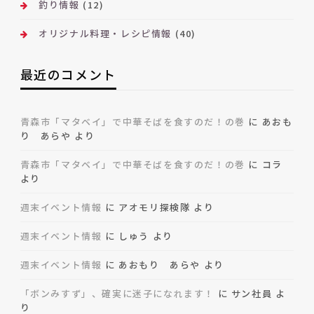
釣り情報
(12)
オリジナル料理・レシピ情報
(40)
最近のコメント
青森市「マタベイ」で中華そばを食すのだ！の巻
に
あおも
り あらや
より
青森市「マタベイ」で中華そばを食すのだ！の巻
に
コラ
より
週末イベント情報
に
アオモリ探検隊
より
週末イベント情報
に
しゅう
より
週末イベント情報
に
あおもり あらや
より
「ボンみすず」、確実に迷子になれます！
に
サン社員
よ
り