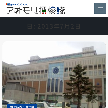
株式会社ビジネスサービス社員が青森県を探検するブ
アオモリ探検隊
ログ
日:
2013年7月2日
観光名所・遊び場