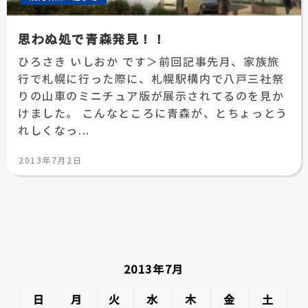
思わぬ処で青森発見！！
ひろさき いしおか です＞前回記事先月、家族旅
行で札幌に行った際に、札幌駅構内で八戸三社祭
りの山車のミニチュア版が展示されてるのを見か
けました。 こんなところに青森が、とちょっとう
れしくなっ...
投
2013年7月2日
稿
日:
2013年7月
日
月
火
水
木
金
土