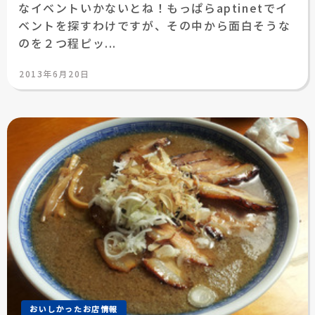
なイベントいかないとね！もっぱらaptinetでイ
ベントを探すわけですが、その中から面白そうな
のを２つ程ピッ...
投
2013年6月20日
稿
日:
おいしかったお店情報