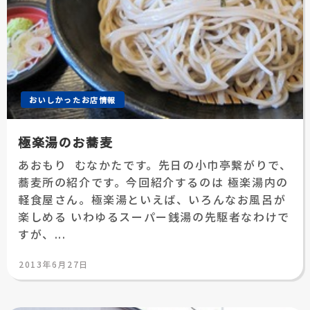
おいしかったお店情報
極楽湯のお蕎麦
あおもり むなかたです。先日の小巾亭繋がりで、
蕎麦所の紹介です。今回紹介するのは 極楽湯内の
軽食屋さん。極楽湯といえば、いろんなお風呂が
楽しめる いわゆるスーパー銭湯の先駆者なわけで
すが、...
投
2013年6月27日
稿
日: