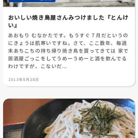
おいしい焼き鳥屋さんみつけました『とんけ
い』
あおもり むなかたです。もうすぐ７月だというの
にきょうは肌寒いですね。さて、ここ数年、毎週
末あちこちの持ち帰り焼き鳥を買ってきては 家で
居酒屋ごっこをしてうめーうめーと酒を飲んでる
わけですが、こないだ...
投
2013年6月28日
稿
日: