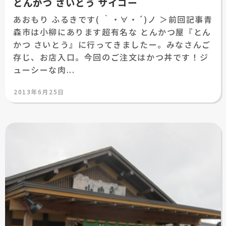
とんかつ さいとう サイコー
あおもり ふるきです( ｀・∀・´)ノ ＞前回記事青
森市は小柳にあります超有名な とんかつ屋『とん
かつ さいとう』に行ってきましたー。みなさんご
存じ、お店入口。今回のご注文はかつ丼です！ジ
ューシーな肉...
投
2013年6月25日
稿
日: