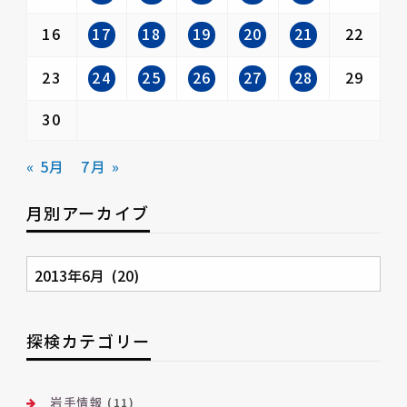
17
18
19
20
21
16
22
24
25
26
27
28
23
29
30
« 5月
7月 »
月別アーカイブ
月
別
ア
ー
探検カテゴリー
カ
イ
ブ
岩手情報
(11)