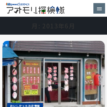
株式会社ビジネスサービス社員が青森県を探検するブ
アオモリ探検隊
ログ
月:
2013年6月
おいしかったお店情報