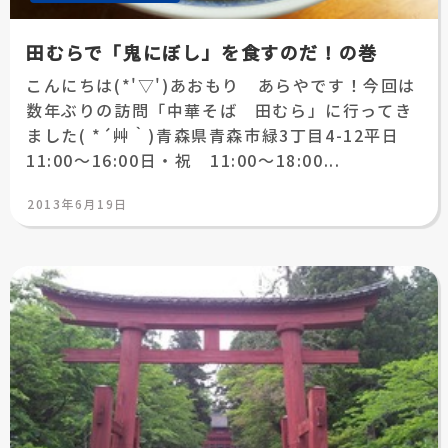
田むらで「鬼にぼし」を食すのだ！の巻
こんにちは(*'▽')あおもり あらやです！今回は
数年ぶりの訪問「中華そば 田むら」に行ってき
ました( *´艸｀)青森県青森市緑3丁目4-12平日
11:00～16:00日・祝 11:00～18:00...
投
2013年6月19日
稿
日: