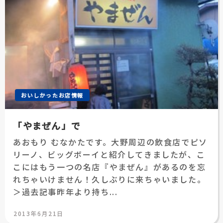
おいしかったお店情報
「やまぜん」で
あおもり むなかたです。大野周辺の飲食店でピソ
リーノ、ビッグボーイと紹介してきましたが、こ
こにはもう一つの名店『やまぜん』があるのを忘
れちゃいけません！久しぶりに来ちゃいました。
＞過去記事昨年より持ち...
投
2013年6月21日
稿