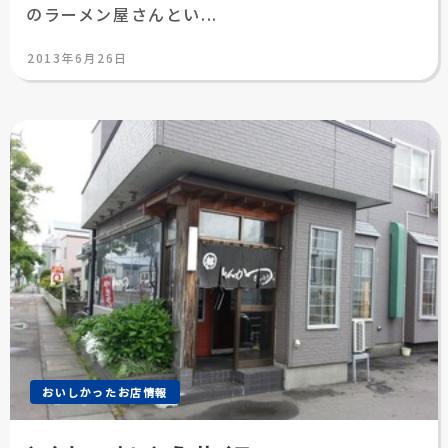
のラーメン屋さんとい...
投
2013年6月26日
稿
日:
おいしかったお店情報