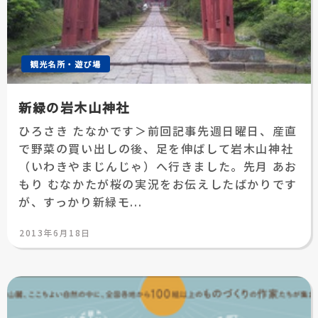
観光名所・遊び場
新緑の岩木山神社
ひろさき たなかです＞前回記事先週日曜日、産直
で野菜の買い出しの後、足を伸ばして岩木山神社
（いわきやまじんじゃ）へ行きました。先月 あお
もり むなかたが桜の実況をお伝えしたばかりです
が、すっかり新緑モ...
投
2013年6月18日
稿
日: