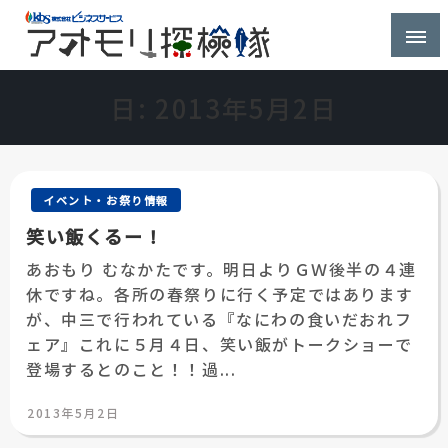
株式会社ビジネスサービス社員が青森県を探検するブ
アオモリ探検隊
ログ
日:
2013年5月2日
イベント・お祭り情報
笑い飯くるー！
あおもり むなかたです。明日よりＧＷ後半の４連
休ですね。各所の春祭りに行く予定ではあります
が、中三で行われている『なにわの食いだおれフ
ェア』これに５月４日、笑い飯がトークショーで
登場するとのこと！！過...
投
2013年5月2日
稿
日: