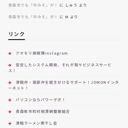
青森市でも「中みそ」が！
に
しゅう
より
青森市でも「中みそ」が！
に
M
より
リンク
アオモリ探検隊instagram
安定したシステム開発、それが我々ビジネスサービ
ス！
津軽弁・南部弁を聞き分けるサポート！JOMONインタ
ーネット！
パソコンならパワーデポ！
青森県市町村税滞納整理組合
津軽ラーメン煮干し会