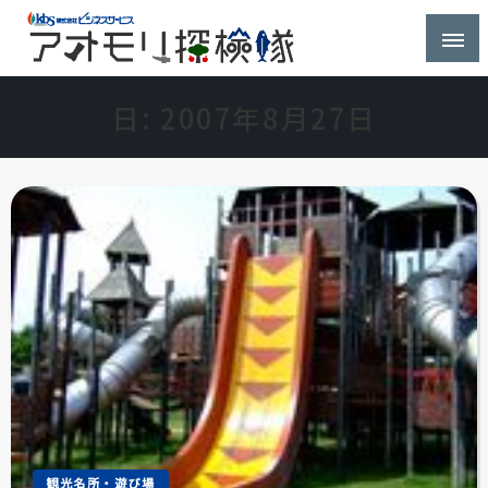
株式会社ビジネスサービス社員が青森県を探検するブ
アオモリ探検隊
ログ
日:
2007年8月27日
観光名所・遊び場