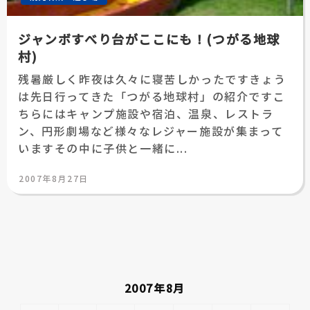
ジャンボすべり台がここにも！(つがる地球
村)
残暑厳しく昨夜は久々に寝苦しかったですきょう
は先日行ってきた「つがる地球村」の紹介ですこ
ちらにはキャンプ施設や宿泊、温泉、レストラ
ン、円形劇場など様々なレジャー施設が集まって
いますその中に子供と一緒に...
投
2007年8月27日
稿
日:
2007年8月