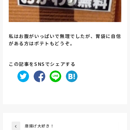
私はお腹がいっぱいで無理でしたが、胃袋に自信
がある方はポテトもどうぞ。
この記事をSNSでシェアする
投
唐揚げ大好き！
前