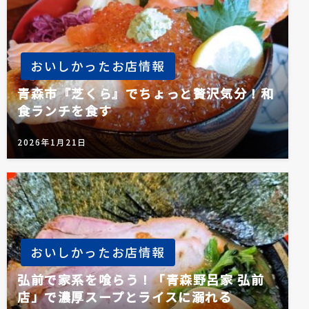
おいしかったお店情報
青森市『芝くら』でちょっと贅沢気分！和
食ランチを食す
2026年1月21日
おいしかったお店情報
弘前で家系を喰らう！「青森野呂家 弘前
店」で濃厚スープとライスに溺れる