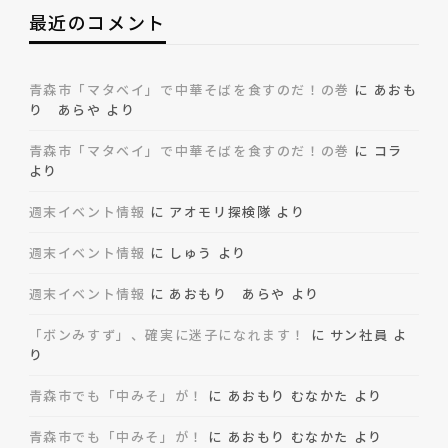
最近のコメント
青森市「マタベイ」で中華そばを食すのだ！の巻
に
あおも
り あらや
より
青森市「マタベイ」で中華そばを食すのだ！の巻
に
コラ
より
週末イベント情報
に
アオモリ探検隊
より
週末イベント情報
に
しゅう
より
週末イベント情報
に
あおもり あらや
より
「ボンみすず」、確実に迷子になれます！
に
サン社員
よ
り
青森市でも「中みそ」が！
に
あおもり むなかた
より
青森市でも「中みそ」が！
に
あおもり むなかた
より