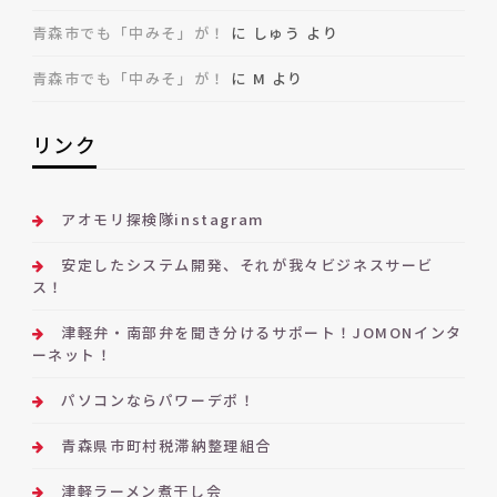
青森市でも「中みそ」が！
に
しゅう
より
青森市でも「中みそ」が！
に
M
より
リンク
アオモリ探検隊instagram
安定したシステム開発、それが我々ビジネスサービ
ス！
津軽弁・南部弁を聞き分けるサポート！JOMONインタ
ーネット！
パソコンならパワーデポ！
青森県市町村税滞納整理組合
津軽ラーメン煮干し会