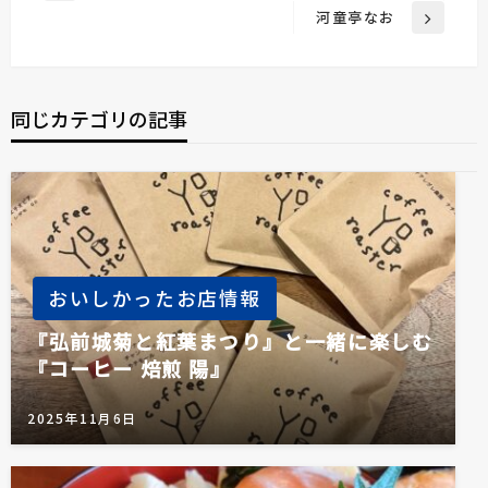
稿
の
河童亭なお
次
投
ナ
の
稿
ビ
投
稿
ゲ
同じカテゴリの記事
ー
シ
ョ
ン
おいしかったお店情報
『弘前城菊と紅葉まつり』と一緒に楽しむ
『コーヒー 焙煎 陽』
2025年11月6日