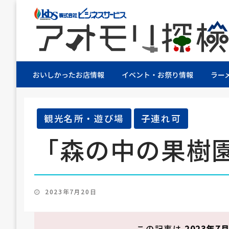
株式会社ビジネスサービス社員が青森県を探検す
アオモリ探検隊
おいしかったお店情報
イベント・お祭り情報
ラー
観光名所・遊び場
子連れ可
「森の中の果樹
投
2023年7月20日
稿
日:
この記事は
2023年7