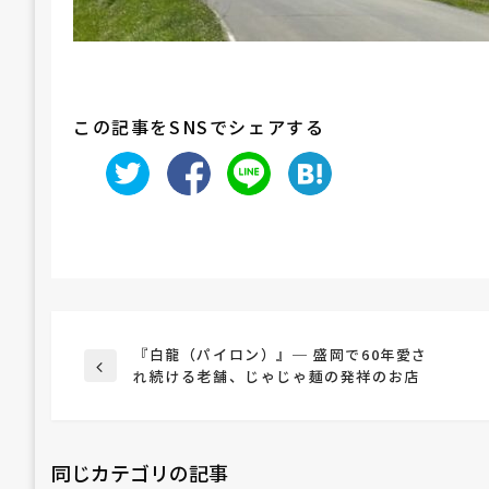
この記事をSNSでシェアする
投
『白龍（パイロン）』─ 盛岡で60年愛さ
前
れ続ける老舗、じゃじゃ麺の発祥のお店
の
稿
投
稿
同じカテゴリの記事