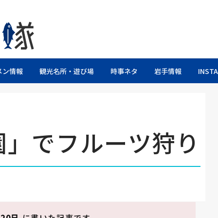
るブログ
メン情報
観光名所・遊び場
時事ネタ
岩手情報
INST
園」でフルーツ狩り
月20日
に書いた記事です。