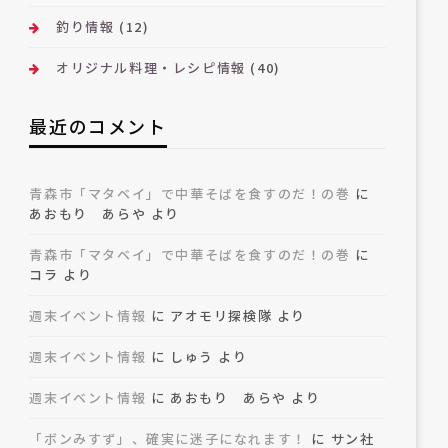
釣り情報
(12)
オリジナル料理・レシピ情報
(40)
最近のコメント
青森市「マタベイ」で中華そばを食すのだ！の巻
に
あおもり あらや
より
青森市「マタベイ」で中華そばを食すのだ！の巻
に
コラ
より
週末イベント情報
に
アオモリ探検隊
より
週末イベント情報
に
しゅう
より
週末イベント情報
に
あおもり あらや
より
「ボンみすず」、確実に迷子になれます！
に
サン社