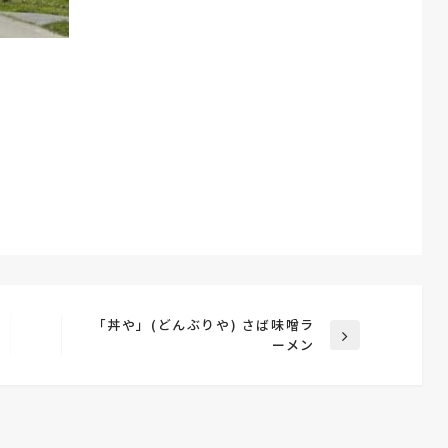
「丼や」(どんぶりや) さば味噌ラ
次
ーメン
の
投
稿