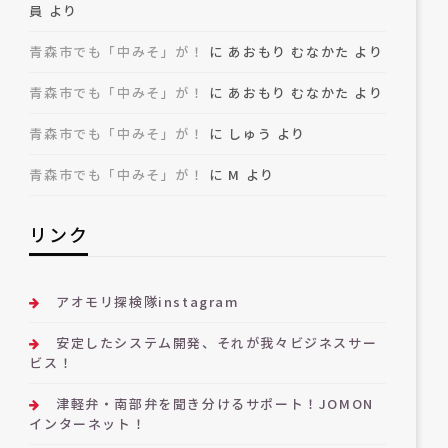
員
より
青森市でも「中みそ」が！
に
あおもり むなかた
より
青森市でも「中みそ」が！
に
あおもり むなかた
より
青森市でも「中みそ」が！
に
しゅう
より
青森市でも「中みそ」が！
に
M
より
リンク
アオモリ探検隊instagram
安定したシステム開発、それが我々ビジネスサー
ビス！
津軽弁・南部弁を聞き分けるサポート！JOMON
インターネット！