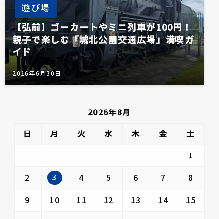
遊び場
【弘前】ゴーカートやミニ列車が100円！
親子で楽しむ「城北公園交通広場」満喫ガ
イド
2026年6月30日
2026年8月
日
月
火
水
木
金
土
1
3
2
4
5
6
7
8
9
10
11
12
13
14
15