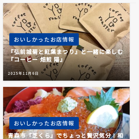
ョ
ン
おいしかったお店情報
『弘前城菊と紅葉まつり』と一緒に楽しむ
『コーヒー 焙煎 陽』
2025年11月6日
おいしかったお店情報
青森市『芝くら』でちょっと贅沢気分！和