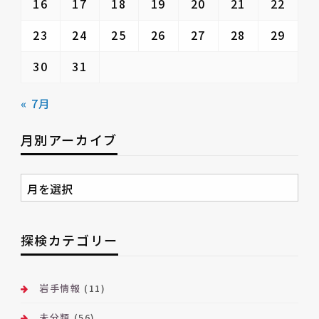
16
17
18
19
20
21
22
23
24
25
26
27
28
29
30
31
« 7月
月別アーカイブ
月
別
ア
ー
探検カテゴリー
カ
イ
ブ
岩手情報
(11)
未分類
(56)