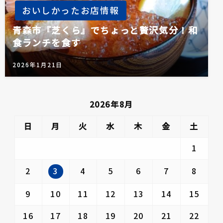
おいしかったお店情報
青森市『芝くら』でちょっと贅沢気分！和
食ランチを食す
2026年1月21日
2026年8月
日
月
火
水
木
金
土
1
3
2
4
5
6
7
8
9
10
11
12
13
14
15
16
17
18
19
20
21
22