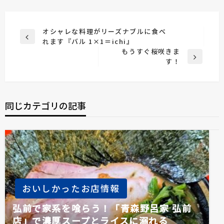
投
オシャレな料理がリーズナブルに食べ
前
れます『バル 1×1＝ichi』
稿
の
もうすぐ桜咲きま
ナ
投
次
す！
稿
の
ビ
投
ゲ
稿
ー
同じカテゴリの記事
シ
ョ
ン
おいしかったお店情報
弘前で家系を喰らう！「青森野呂家 弘前
店」で濃厚スープとライスに溺れる