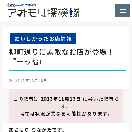
株式会社ビジネスサービス社員が青森県を探検するブ
アオモリ探検隊
ログ
おいしかったお店情報
柳町通りに素敵なお店が登場！
『一っ福』
投
2013年11月13日
稿
日:
この記事は
2013年11月13日
に書いた記事で
す。
現在は状況が異なる可能性があります。
あおもり むなかたです。