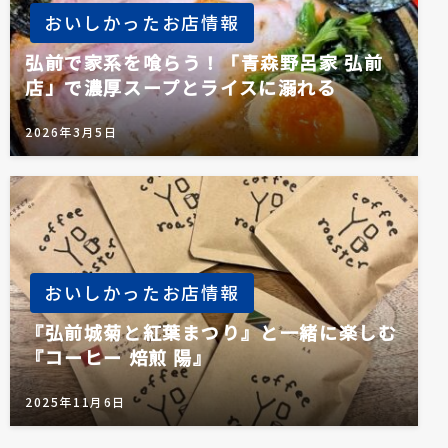
おいしかったお店情報
弘前で家系を喰らう！「青森野呂家 弘前
店」で濃厚スープとライスに溺れる
2026年3月5日
おいしかったお店情報
『弘前城菊と紅葉まつり』と一緒に楽しむ
『コーヒー 焙煎 陽』
2025年11月6日