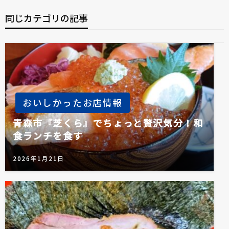
稿
ゲ
同じカテゴリの記事
ー
シ
ョ
ン
おいしかったお店情報
青森市『芝くら』でちょっと贅沢気分！和
食ランチを食す
2026年1月21日