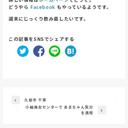
どうやら
Facebook
もやっているようです。
週末にじっくり飲み直したいです。
この記事をSNSでシェアする
投
久慈市 千草
前
稿
小袖海女センターで あまちゃん気分
の
次
を満喫
投
ナ
の
稿
ビ
投