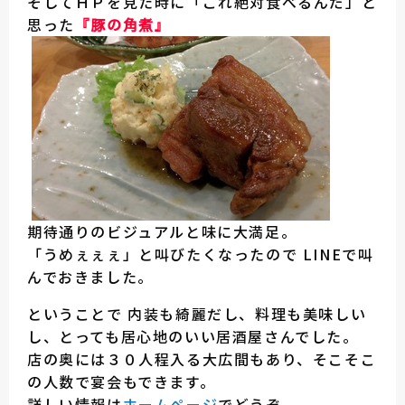
そしてＨＰを見た時に「これ絶対食べるんだ」と
思った
『豚の角煮』
期待通りのビジュアルと味に大満足。
「うめぇぇぇ」と叫びたくなったので LINEで叫
んでおきました。
ということで 内装も綺麗だし、料理も美味しい
し、とっても居心地のいい居酒屋さんでした。
店の奥には３０人程入る大広間もあり、そこそこ
の人数で宴会もできます。
詳しい情報は
ホームページ
でどうぞ。