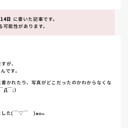
月14日
に書いた記事です。
る可能性があります。
ますが、
るんです。
に書かれたり、写真がどこだったのかわからなくな
Д￣;)
した(￣▽￣ )
唐突に