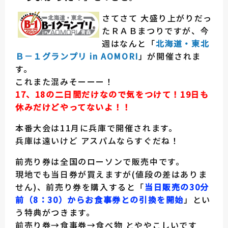
さてさて 大盛り上がりだっ
たＲＡＢまつりですが、今
週はなんと「
北海道・東北
Ｂ－１グランプリ in AOMORI
」が開催されま
す。
これまた混みそーーー！
17、18の二日間だけなので気をつけて！19日も
休みだけどやってないよ！！
本番大会は11月に兵庫で開催されます。
兵庫は遠いけど アスパムならすぐだね！
前売り券は全国のローソンで販売中です。
現地でも当日券が買えますが(値段の差はありま
せん)、前売り券を購入すると「
当日販売の30分
前（8：30）からお食事券との引換を開始
」とい
う特典がつきます。
前売り券→食事券→食べ物 とややこしいです