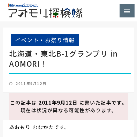
株式会社ビジネスサービス社員が青森県を探検するブ
アオモリ探検隊
ログ
イベント・お祭り情報
北海道・東北B-1グランプリ in
AOMORI！
投
2011年9月12日
稿
日:
この記事は
2011年9月12日
に書いた記事です。
現在は状況が異なる可能性があります。
あおもり むなかたです。