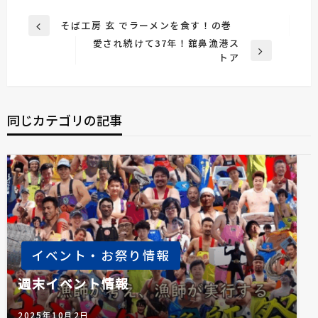
投
そば工房 玄 でラーメンを食す！の巻
前
稿
愛され続けて37年！舘鼻漁港ス
の
次
トア
投
ナ
の
稿
ビ
投
稿
ゲ
同じカテゴリの記事
ー
シ
ョ
ン
イベント・お祭り情報
週末イベント情報
2025年10月2日