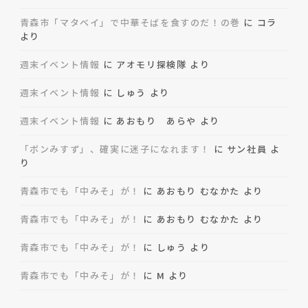
青森市「マタベイ」で中華そばを食すのだ！の巻
に
コラ
より
週末イベント情報
に
アオモリ探検隊
より
週末イベント情報
に
しゅう
より
週末イベント情報
に
あおもり あらや
より
「ボンみすず」、確実に迷子になれます！
に
サン社員
よ
り
青森市でも「中みそ」が！
に
あおもり むなかた
より
青森市でも「中みそ」が！
に
あおもり むなかた
より
青森市でも「中みそ」が！
に
しゅう
より
青森市でも「中みそ」が！
に
M
より