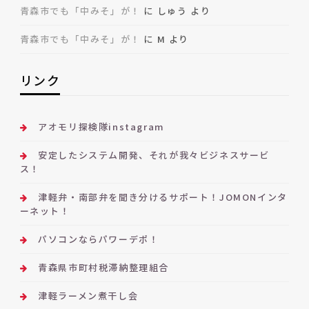
青森市でも「中みそ」が！
に
しゅう
より
青森市でも「中みそ」が！
に
M
より
リンク
アオモリ探検隊instagram
安定したシステム開発、それが我々ビジネスサービ
ス！
津軽弁・南部弁を聞き分けるサポート！JOMONインタ
ーネット！
パソコンならパワーデポ！
青森県市町村税滞納整理組合
津軽ラーメン煮干し会