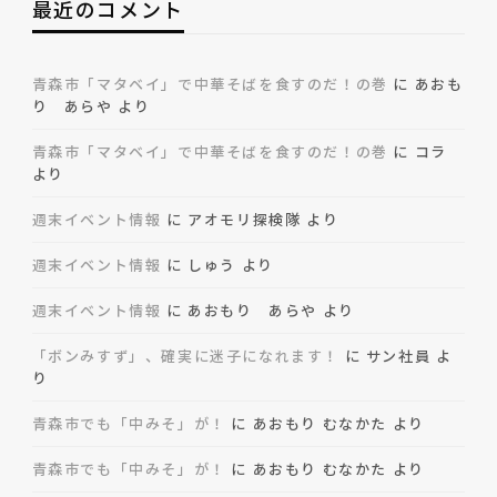
最近のコメント
青森市「マタベイ」で中華そばを食すのだ！の巻
に
あおも
り あらや
より
青森市「マタベイ」で中華そばを食すのだ！の巻
に
コラ
より
週末イベント情報
に
アオモリ探検隊
より
週末イベント情報
に
しゅう
より
週末イベント情報
に
あおもり あらや
より
「ボンみすず」、確実に迷子になれます！
に
サン社員
よ
り
青森市でも「中みそ」が！
に
あおもり むなかた
より
青森市でも「中みそ」が！
に
あおもり むなかた
より