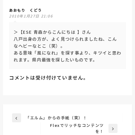
あおもり くどう
2010年1月27日 21:06
＞【ESE 青森からこんにちは 】さん
八戸出身の方が、よく見つけられましたね、こん
なヘビーなとこ（笑）。
ある意味「風になれ」を探す事より、キツイと思わ
れます。県内最強を探したいものです。
コメントは受け付けていません。
投
「エルム」からの手紙（笑）！
前
稿
Flexでリッチなコンテンツ
の
次
を！
投
ナ