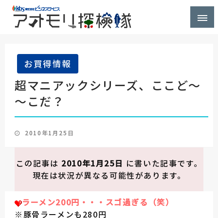
株式会社ビジネスサービス社員が青森県を探検するブ
アオモリ探検隊
ログ
お買得情報
超マニアックシリーズ、ここど～
～こだ？
投
2010年1月25日
稿
日:
この記事は
2010年1月25日
に書いた記事です。
現在は状況が異なる可能性があります。
ラーメン200円
・・・スゴ過ぎる（笑）
※豚骨ラーメンも280円