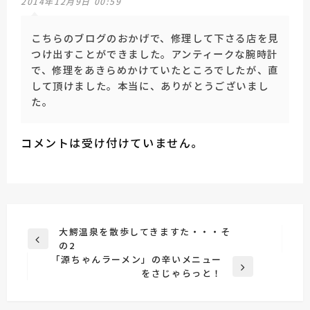
2014年12月9日 00:59
こちらのブログのおかげで、修理して下さる店を見
つけ出すことができました。アンティークな腕時計
で、修理をあきらめかけていたところでしたが、直
して頂けました。本当に、ありがとうございまし
た。
コメントは受け付けていません。
投
大鰐温泉を散歩してきますた・・・そ
前
の2
稿
の
「源ちゃんラーメン」の辛いメニュー
ナ
投
次
をさじゃらっと！
稿
の
ビ
投