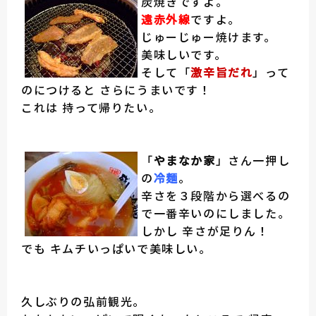
炭焼きですよ。
遠赤外線
ですよ。
じゅーじゅー焼けます。
美味しいです。
そして「
激辛旨だれ
」って
のにつけると さらにうまいです！
これは 持って帰りたい。
「
やまなか家
」さん一押し
の
冷麺
。
辛さを３段階から選べるの
で一番辛いのにしました。
しかし 辛さが足りん！
でも キムチいっぱいで美味しい。
久しぶりの弘前観光。