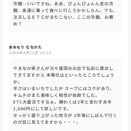
冷麺―いいですね。ああ、ぴょんぴょんん舎の冷
麺、高速に乗って食べに行こうかかしらん。でも、
注文しるＥＴＣがまだこない、ここの冷麺、お薦
め？
あおもり むなかた
2009年4月21日 18:18
やまなか家さんが元々盛岡のお店で弘前に進出し
てきてますから 本場仕込といったところでしょう
か。
辛さはいまいちでしたが スープにはコクがあり、
キムチがまた美味しく相性が抜群でした。
ETC大盛況ですなぁ。願わくば2年と言わず永年
1,000円にして欲しいです。
せっかく盛り上がった地方が 2年後にしぼんで行く
のが目に見えてますから・・・。