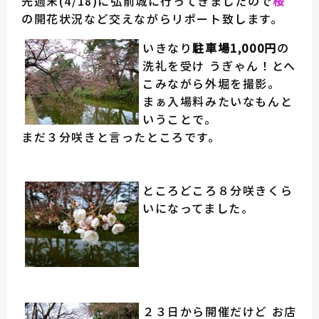
先週末(4/18)に弘前城に行ってきましたので
桜
の開花状況など交えながらリポート致します。
いきなり
駐車場1,000円
の
洗礼を受け うぎゃん！とへ
こみながら外堀を撮影。
まぁ入場料みたいなもんと
いうことで。
まだ３分咲きと言ったところです。
ところどころ８分咲きくら
いになってました。
２３日から開催だけど お店