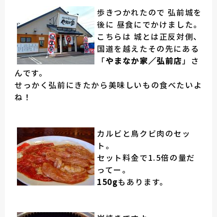
歩きつかれたので 弘前城を
後に 昼食にでかけました。
こちらは 城とは正反対側、
国道を越えたその先にある
「
やまなか家／弘前店
」さ
んです。
せっかく弘前にきたから美味しいもの食べたいよ
ね！
カルビと鳥クビ肉のセッ
ト。
セット料金で1.5倍の量だ
ってー。
150g
もあります。