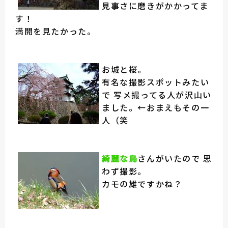
見事さに磨きがかかってま
す！
満開を見たかった。
お城と桜。
有名な撮影スポットみたい
で 写メ撮ってる人が沢山い
ました。←おまえもその一
人（笑
綺麗な鳥
さんがいたので 思
わず撮影。
カモの雄ですかね？