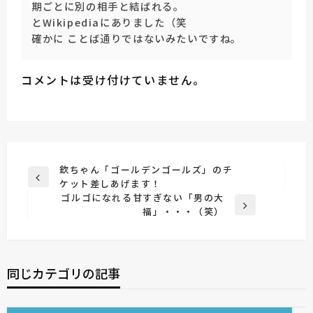
期ごとに別の相手と結ばれる。
とWikipediaにありました（笑
確かに ことば通りではないみたいですね。
コメントは受け付けていません。
投
欽ちゃん「ゴールデンゴールズ」のチ
前
ケット差しあげます！
稿
の
ゴルゴになれる甘すぎない「男の大
ナ
投
次
福」・・・（笑）
稿
の
ビ
投
ゲ
稿
ー
同じカテゴリの記事
シ
ョ