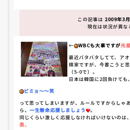
稿
日:
この記事は
2009年3
現在は状況が異な
←
WBCも大事ですが
光
最近バタバタしてて、アオ
検家ですが、今書こうと思
（5-0で）。
日本は韓国に2回負けても
ビミョ～～笑
って思ってしまいますが、ルールですからしゃ
ら、
一生懸命応援しましょう
。
同じくらい激しく応援しなければいけないのは
表、