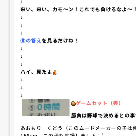
↓
来い、来い、カモ～ン！これでも負けるなよ～
↓
↓
↓
⑤の答え
を見るだけね！
↓
↓
↓
ハイ、見たよ
↓
↓
↓
ゲームセット（笑）
勝負は野球で決めるとの事
あおもり くどう（このムードメーカーの子は伸
158cm、この子も応援しましょ！）