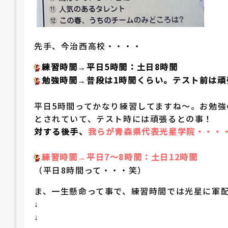
先手、今治西高校・・・・
練習時間
平日5時間：土日8時間
→
勉強時間
段は1時間くらい。テスト前は頑
→普
平日5時間ってかなり練習してますね～。お勉
とされていて、テスト時には頑張るとの事！
対する後手、
我らが青森県代表光星学院・・・
練習時間
平日7～8時間：土日12時間
→
（平日8時間って・・・笑）
ま、一生懸命って事で、練習時間では光星に軍
↓
↓