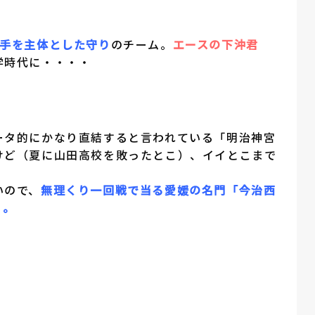
手を主体とした守り
のチーム。
エースの下沖君
学時代に・・・・
ータ的にかなり直結すると言われている「明治神宮
けど（夏に山田高校を敗ったとこ）、イイとこまで
いので、
無理くり
一回戦で当る愛媛の名門「今治西
）。