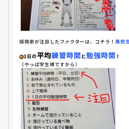
探検家が注目したファクターは、コチラ！
高校
平均
練習時間
勉強時間
1日の
と
！
（やっぱ学生様ですから）