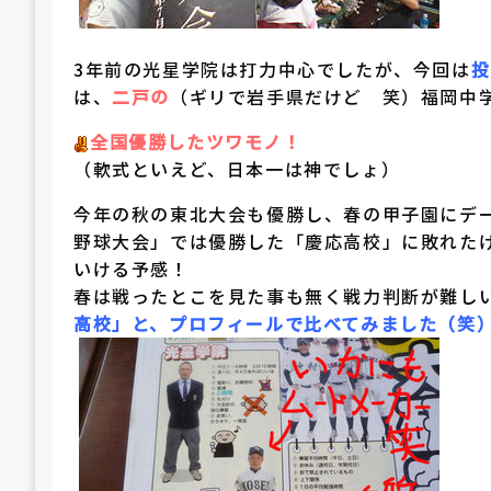
3年前の光星学院は打力中心でしたが、今回は
投
は、
二戸の
（ギリで岩手県だけど 笑）福岡中
全国優勝したツワモノ！
（軟式といえど、日本一は神でしょ）
今年の秋の東北大会も優勝し、春の甲子園にデ
野球大会」では優勝した「慶応高校」に敗れた
いける予感！
春は戦ったとこを見た事も無く戦力判断が難し
高校」と、プロフィールで比べてみました（笑