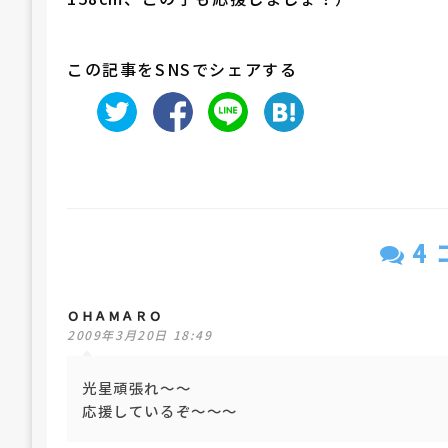
この記事をSNSでシェアする
4
ＯＨＡＭＡＲＯ
2009年3月20日 18:49
光星頑張れ～～
応援しているぞ～～～