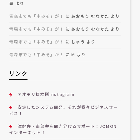
員
より
青森市でも「中みそ」が！
に
あおもり むなかた
より
青森市でも「中みそ」が！
に
あおもり むなかた
より
青森市でも「中みそ」が！
に
しゅう
より
青森市でも「中みそ」が！
に
M
より
リンク
アオモリ探検隊instagram
安定したシステム開発、それが我々ビジネスサー
ビス！
津軽弁・南部弁を聞き分けるサポート！JOMON
インターネット！