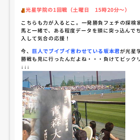
光星学院の1回戦（土曜日 15時20分～）
こちらも力が入るとこ。一発勝負フェチの探検
馬と一緒で、ある程度データを頭に突っ込んで
入して気合の応援！
今、
巨人でブイブイ言わせている坂本君
が光星
勝戦も見に行ったんだよね・・・負けてビック
↓↓↓