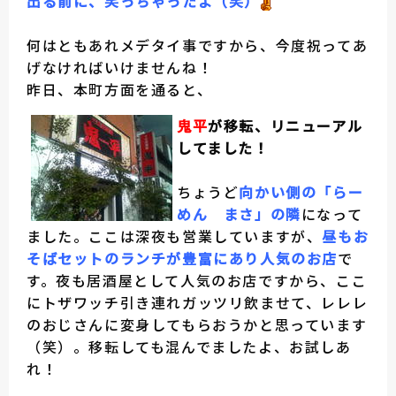
出る前に、笑っちゃったよ（笑）
何はともあれメデタイ事ですから、今度祝ってあ
げなければいけませんね！
昨日、本町方面を通ると、
鬼平
が移転、リニューアル
してました！
ちょうど
向かい側の「らー
めん まさ」の隣
になって
ました。ここは深夜も営業していますが、
昼もお
そばセットのランチが豊富にあり人気のお店
で
す。夜も居酒屋として人気のお店ですから、ここ
にトザワッチ引き連れガッツリ飲ませて、レレレ
のおじさんに変身してもらおうかと思っています
（笑）。移転しても混んでましたよ、お試しあ
れ！