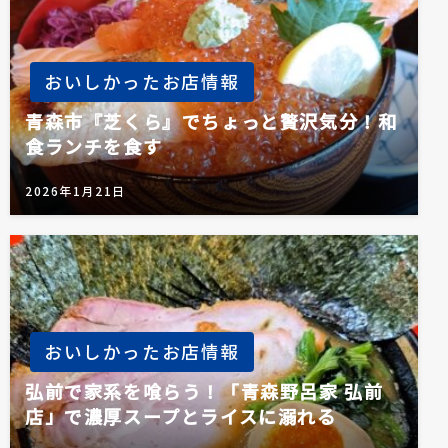
おいしかったお店情報
青森市『芝くら』でちょっと贅沢気分！和
食ランチを食す
2026年1月21日
おいしかったお店情報
弘前で家系を喰らう！「青森野呂家 弘前
店」で濃厚スープとライスに溺れる