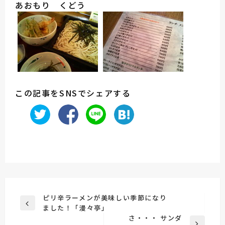
あおもり くどう
この記事をSNSでシェアする
投
ピリ辛ラーメンが美味しい季節になり
前
ました！「漫々亭」
稿
の
さ・・・ サンダ