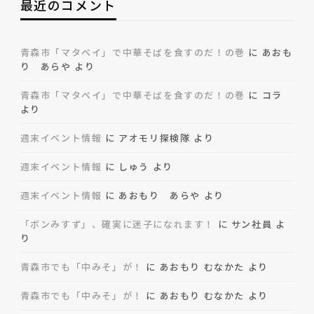
最近のコメント
青森市「マタベイ」で中華そばを食すのだ！の巻
に
あおも
り あらや
より
青森市「マタベイ」で中華そばを食すのだ！の巻
に
コラ
より
週末イベント情報
に
アオモリ探検隊
より
週末イベント情報
に
しゅう
より
週末イベント情報
に
あおもり あらや
より
「ボンみすず」、確実に迷子になれます！
に
サン社員
よ
り
青森市でも「中みそ」が！
に
あおもり むなかた
より
青森市でも「中みそ」が！
に
あおもり むなかた
より