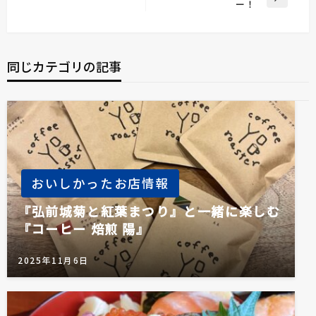
ナ
投
次
ー！
稿
の
ビ
投
ゲ
稿
ー
同じカテゴリの記事
シ
ョ
ン
おいしかったお店情報
『弘前城菊と紅葉まつり』と一緒に楽しむ
『コーヒー 焙煎 陽』
2025年11月6日