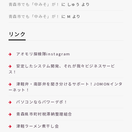
青森市でも「中みそ」が！
に
しゅう
より
青森市でも「中みそ」が！
に
M
より
リンク
アオモリ探検隊instagram
安定したシステム開発、それが我々ビジネスサービ
ス！
津軽弁・南部弁を聞き分けるサポート！JOMONインタ
ーネット！
パソコンならパワーデポ！
青森県市町村税滞納整理組合
津軽ラーメン煮干し会