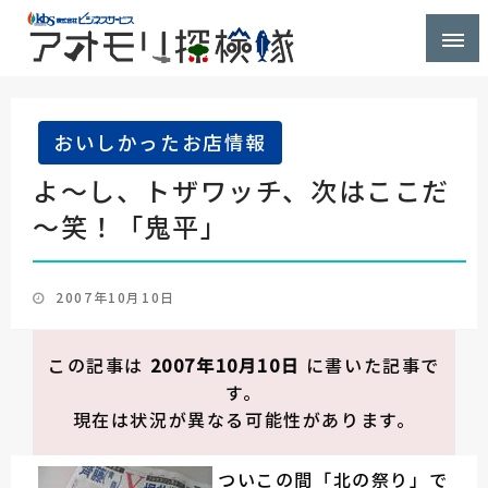
株式会社ビジネスサービス社員が青森県を探検するブ
アオモリ探検隊
ログ
おいしかったお店情報
よ～し、トザワッチ、次はここだ
～笑！「鬼平」
投
2007年10月10日
稿
日:
この記事は
2007年10月10日
に書いた記事で
す。
現在は状況が異なる可能性があります。
ついこの間「北の祭り」で