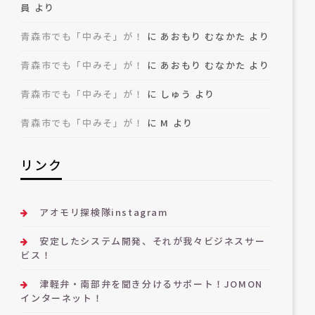
員
より
青森市でも「中みそ」が！
に
あおもり むなかた
より
青森市でも「中みそ」が！
に
あおもり むなかた
より
青森市でも「中みそ」が！
に
しゅう
より
青森市でも「中みそ」が！
に
M
より
リンク
アオモリ探検隊instagram
安定したシステム開発、それが我々ビジネスサー
ビス！
津軽弁・南部弁を聞き分けるサポート！JOMON
インターネット！