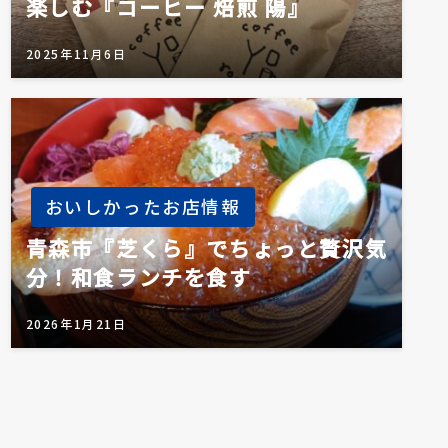
楽しむ『コーヒー 焙煎 陽』
2025年11月6日
おいしかったお店情報
青森市『芝くら』でちょっと贅沢気
分！和食ランチを食す
2026年1月21日