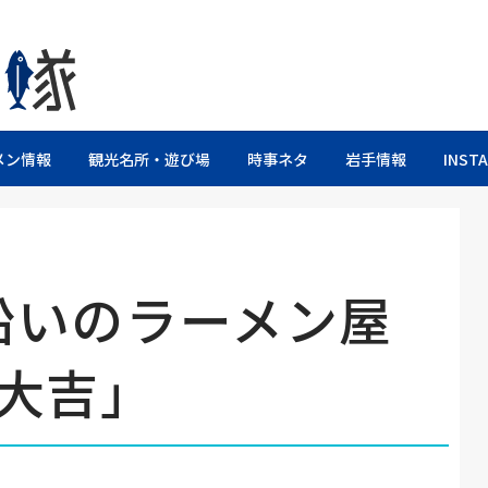
るブログ
メン情報
観光名所・遊び場
時事ネタ
岩手情報
INST
沿いのラーメン屋
大吉」