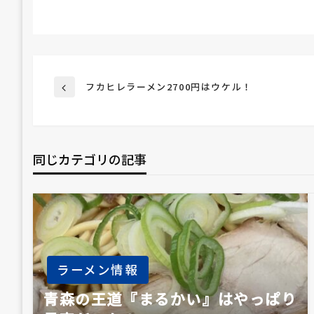
投
フカヒレラーメン2700円はウケル！
前
の
投
稿
稿
同じカテゴリの記事
ナ
ビ
ゲ
ラーメン情報
ー
青森の王道『まるかい』はやっぱり