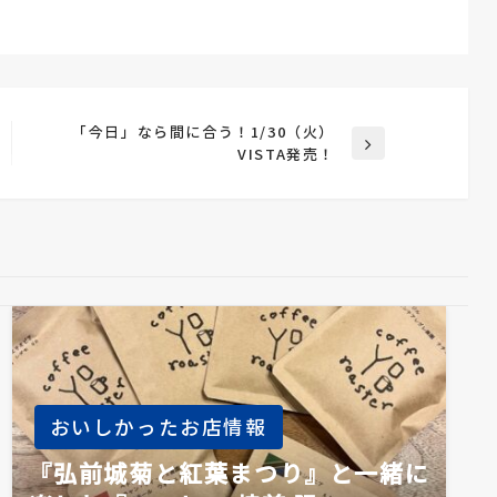
「今日」なら間に合う！1/30（火）
次
VISTA発売！
の
投
稿
おいしかったお店情報
『弘前城菊と紅葉まつり』と一緒に