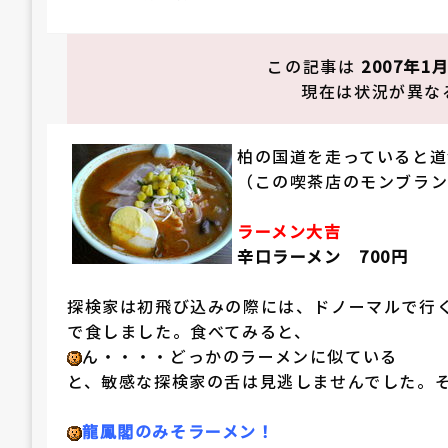
稿
日:
この記事は
2007年1
現在は状況が異な
柏の国道を走っていると道
（この喫茶店のモンブラ
ラーメン大吉
辛口ラーメン 700円
探検家は初飛び込みの際には、ドノーマルで行
で食しました。食べてみると、
ん・・・・どっかのラーメンに似ている
と、敏感な探検家の舌は見逃しませんでした。
龍鳳閣のみそラーメン！