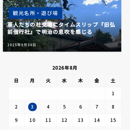
観光名所・遊び場
軍人たちの社交場にタイムスリップ『旧弘
前偕行社』で明治の息吹を感じる
2025年9月30日
2026年8月
日
月
火
水
木
金
土
1
3
2
4
5
6
7
8
9
10
11
12
13
14
15