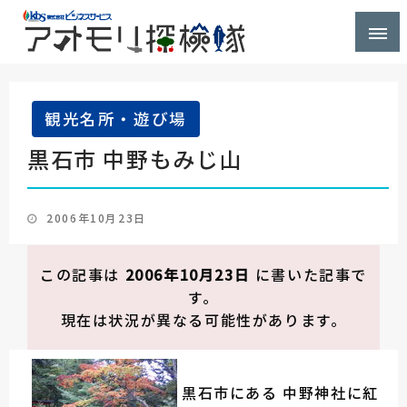
株式会社ビジネスサービス社員が青森県を探検するブ
アオモリ探検隊
ログ
観光名所・遊び場
黒石市 中野もみじ山
投
2006年10月23日
稿
日:
この記事は
2006年10月23日
に書いた記事で
す。
現在は状況が異なる可能性があります。
黒石市にある 中野神社に紅