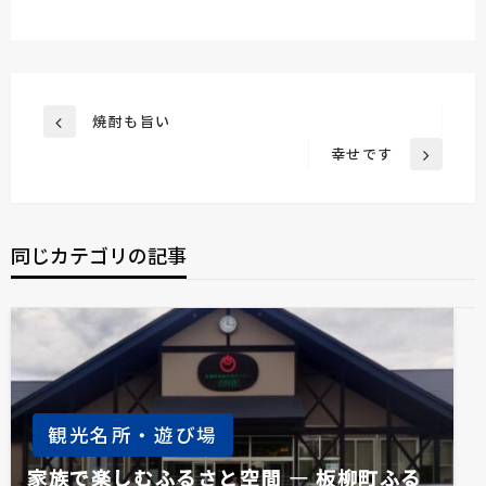
投
焼酎も旨い
前
稿
の
幸せです
次
投
ナ
の
稿
ビ
投
稿
ゲ
同じカテゴリの記事
ー
シ
ョ
ン
観光名所・遊び場
家族で楽しむふるさと空間 ― 板柳町ふる