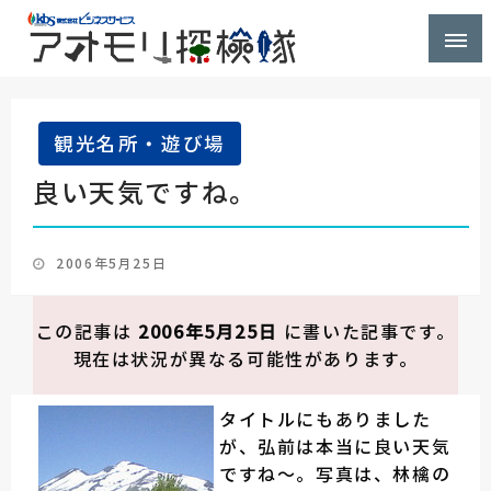
株式会社ビジネスサービス社員が青森県を探検するブ
アオモリ探検隊
ログ
観光名所・遊び場
良い天気ですね。
投
2006年5月25日
稿
日:
この記事は
2006年5月25日
に書いた記事です。
現在は状況が異なる可能性があります。
タイトルにもありました
が、弘前は本当に良い天気
ですね～。写真は、林檎の