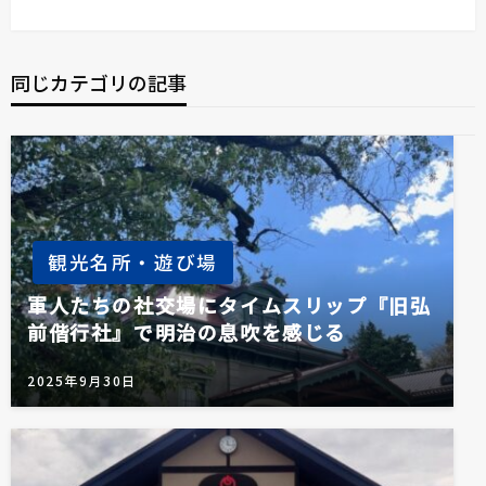
の
稿
ビ
投
稿
ゲ
同じカテゴリの記事
ー
シ
ョ
ン
観光名所・遊び場
軍人たちの社交場にタイムスリップ『旧弘
前偕行社』で明治の息吹を感じる
2025年9月30日