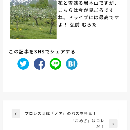
花と雪残る岩木山ですが、
こちらは今が見ごろです
ね。ドライブには最高です
よ！ 弘前 むらた
この記事をSNSでシェアする
投
プロレス団体「ノア」のバスを発見！
前
稿
「おめざ」はコレ
の
次
だ！
投
ナ