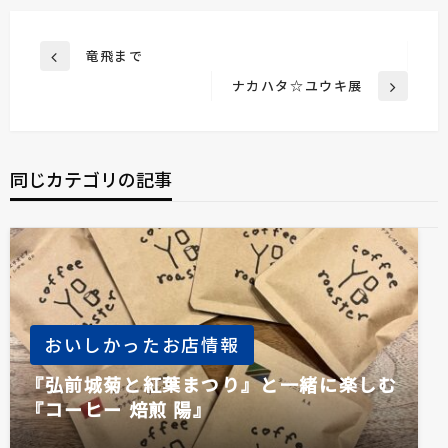
投
竜飛まで
前
稿
の
ナカハタ☆ユウキ展
次
投
ナ
の
稿
ビ
投
稿
ゲ
同じカテゴリの記事
ー
シ
ョ
ン
おいしかったお店情報
『弘前城菊と紅葉まつり』と一緒に楽しむ
『コーヒー 焙煎 陽』