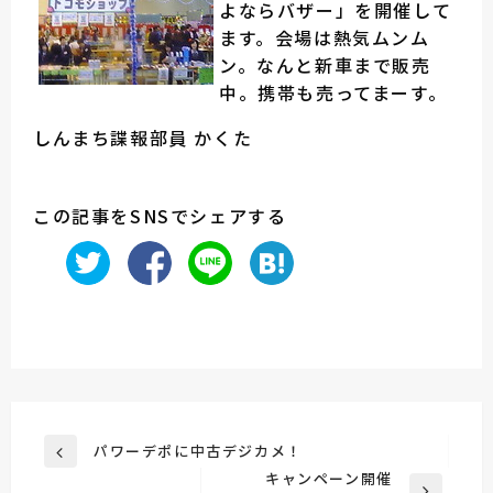
よならバザー」を開催して
ます。会場は熱気ムンム
ン。なんと新車まで販売
中。携帯も売ってまーす。
しんまち諜報部員 かくた
この記事をSNSでシェアする
投
パワーデポに中古デジカメ！
前
稿
キャンペーン開催
の