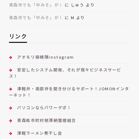
青森市でも「中みそ」が！
に
しゅう
より
青森市でも「中みそ」が！
に
M
より
リンク
アオモリ探検隊instagram
安定したシステム開発、それが我々ビジネスサービ
ス！
津軽弁・南部弁を聞き分けるサポート！JOMONインタ
ーネット！
パソコンならパワーデポ！
青森県市町村税滞納整理組合
津軽ラーメン煮干し会