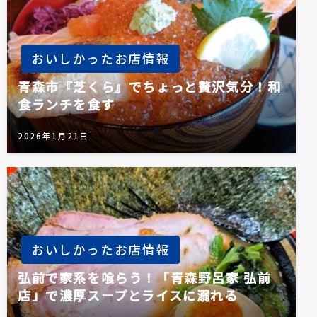
おいしかったお店情報
青森市『芝くら』でちょっと贅沢気分！和
食ランチを食す
2026年1月21日
おいしかったお店情報
弘前で家系を喰らう！「青森野呂家 弘前
店」で濃厚スープとライスに溺れる