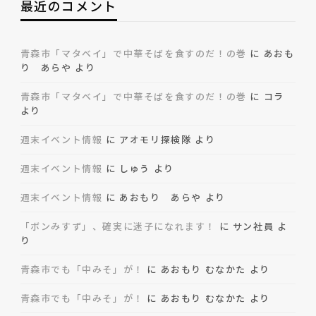
最近のコメント
青森市「マタベイ」で中華そばを食すのだ！の巻
に
あおも
り あらや
より
青森市「マタベイ」で中華そばを食すのだ！の巻
に
コラ
より
週末イベント情報
に
アオモリ探検隊
より
週末イベント情報
に
しゅう
より
週末イベント情報
に
あおもり あらや
より
「ボンみすず」、確実に迷子になれます！
に
サン社員
よ
り
青森市でも「中みそ」が！
に
あおもり むなかた
より
青森市でも「中みそ」が！
に
あおもり むなかた
より