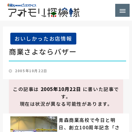
株式会社ビジネスサービス社員が青森県を探検するブ
アオモリ探検隊
ログ
おいしかったお店情報
商業さよならバザー
投
2005年10月22日
稿
日:
この記事は
2005年10月22日
に書いた記事で
す。
現在は状況が異なる可能性があります。
青森商業高校で今日と明
日、創立100周年記念「さ