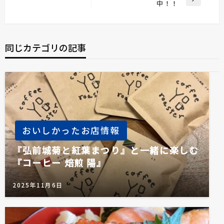
次
中！！
投
ナ
の
稿
ビ
投
稿
ゲ
同じカテゴリの記事
ー
シ
ョ
ン
おいしかったお店情報
『弘前城菊と紅葉まつり』と一緒に楽しむ
『コーヒー 焙煎 陽』
2025年11月6日