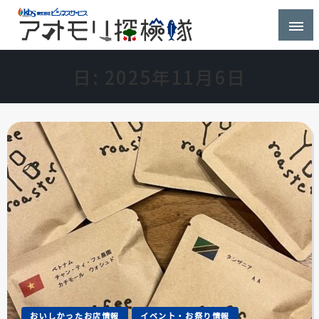
株式会社ビジネスサービス社員が青森県を探検するブ
アオモリ探検隊
ログ
日:
2025年11月6日
おいしかったお店情報
イベント・お祭り情報