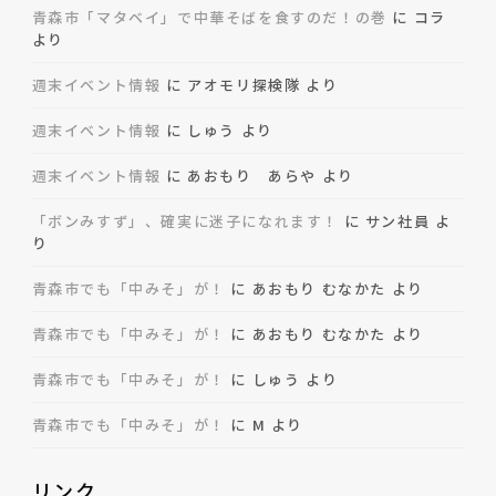
青森市「マタベイ」で中華そばを食すのだ！の巻
に
コラ
より
週末イベント情報
に
アオモリ探検隊
より
週末イベント情報
に
しゅう
より
週末イベント情報
に
あおもり あらや
より
「ボンみすず」、確実に迷子になれます！
に
サン社員
よ
り
青森市でも「中みそ」が！
に
あおもり むなかた
より
青森市でも「中みそ」が！
に
あおもり むなかた
より
青森市でも「中みそ」が！
に
しゅう
より
青森市でも「中みそ」が！
に
M
より
リンク