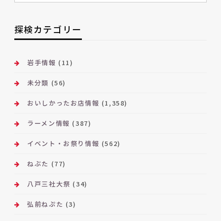
別
ア
ー
探検カテゴリー
カ
イ
ブ
岩手情報
(11)
未分類
(56)
おいしかったお店情報
(1,358)
ラーメン情報
(387)
イベント・お祭り情報
(562)
ねぶた
(77)
八戸三社大祭
(34)
弘前ねぷた
(3)