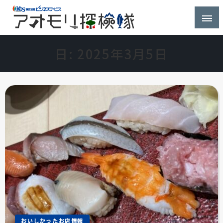
株式会社ビジネスサービス社員が青森県を探検するブ
アオモリ探検隊
ログ
日:
2025年3月5日
おいしかったお店情報