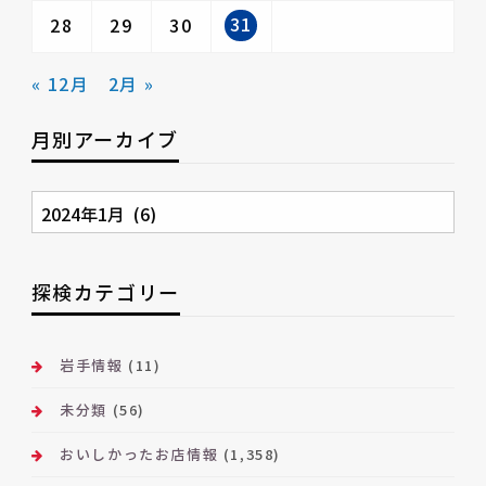
31
28
29
30
« 12月
2月 »
月別アーカイブ
月
別
ア
ー
探検カテゴリー
カ
イ
ブ
岩手情報
(11)
未分類
(56)
おいしかったお店情報
(1,358)