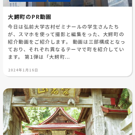
大鰐町のPR動画
今日は弘前大学古村ゼミナールの学生さんたち
が、スマホを使って撮影と編集をった、大鰐町の
紹介動画をご紹介します。 動画は三部構成となっ
ており、それぞれ異なるテーマで町を紹介してい
ます。 第1弾は「大鰐町...
投
2024年1月16日
稿
日: