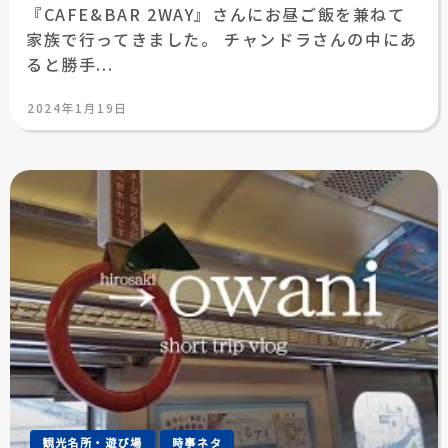
『CAFE&BAR 2WAY』さんにお昼ご飯を兼ねて
家族で行ってきました。 チャンドラさんの中にあ
ると勝手...
投
2024年1月19日
稿
日:
観光名所・遊び場
時事ネタ