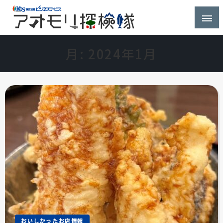
株式会社ビジネスサービス社員が青森県を探検するブ
アオモリ探検隊
ログ
月:
2024年1月
おいしかったお店情報