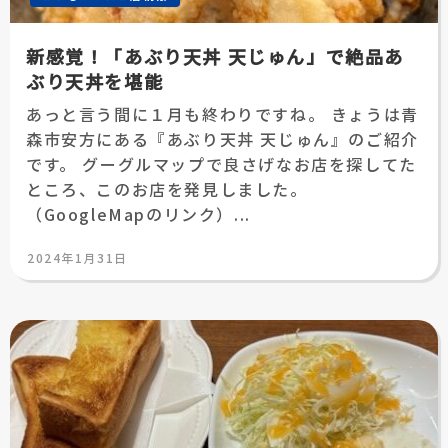
新感覚！「あぶり天丼 天じゅん」で絶品あ
ぶり天丼を堪能
あっと言う間に１月も終わりですね。 きょうは青
森市安方にある『あぶり天丼 天じゅん』のご紹介
です。 グーグルマップで良さげなお店を探してた
ところ、このお店を発見しました。
（GoogleMapのリンク）...
投
2024年1月31日
稿
日: