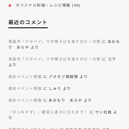
オリジナル料理・レシピ情報
(40)
最近のコメント
青森市「マタベイ」で中華そばを食すのだ！の巻
に
あおも
り あらや
より
青森市「マタベイ」で中華そばを食すのだ！の巻
に
コラ
より
週末イベント情報
に
アオモリ探検隊
より
週末イベント情報
に
しゅう
より
週末イベント情報
に
あおもり あらや
より
「ボンみすず」、確実に迷子になれます！
に
サン社員
よ
り