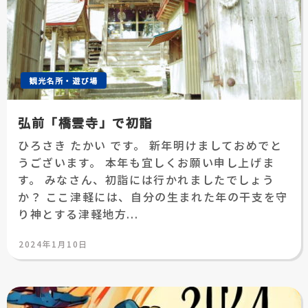
観光名所・遊び場
弘前「橋雲寺」で初詣
ひろさき たかい です。 新年明けましておめでと
うございます。 本年も宜しくお願い申し上げま
す。 みなさん、初詣には行かれましたでしょう
か？ ここ津軽には、自分の生まれた年の干支を守
り神とする津軽地方...
投
2024年1月10日
稿
日: