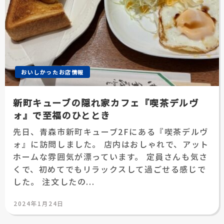
おいしかったお店情報
新町キューブの隠れ家カフェ『喫茶デルヴ
ォ』で至福のひととき
先日、青森市新町キューブ2Fにある『喫茶デルヴ
ォ』に訪問しました。 店内はおしゃれで、アット
ホームな雰囲気が漂っています。 定員さんも気さ
くで、初めてでもリラックスして過ごせる感じで
した。 注文したの...
投
2024年1月24日
稿
日: