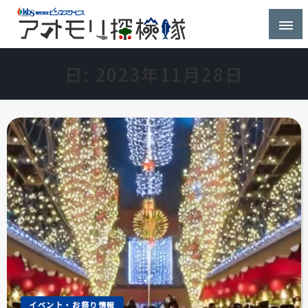
株式会社ビジネスサービス社員が青森県を探検するブ
アオモリ探検隊
ログ
日:
2023年11月28日
イベント・お祭り情報