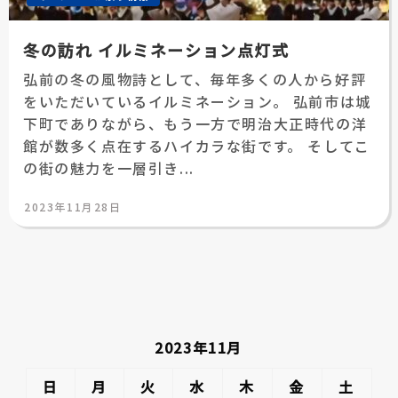
冬の訪れ イルミネーション点灯式
弘前の冬の風物詩として、毎年多くの人から好評
をいただいているイルミネーション。 弘前市は城
下町でありながら、もう一方で明治大正時代の洋
館が数多く点在するハイカラな街です。 そしてこ
の街の魅力を一層引き...
投
2023年11月28日
稿
日:
2023年11月
日
月
火
水
木
金
土