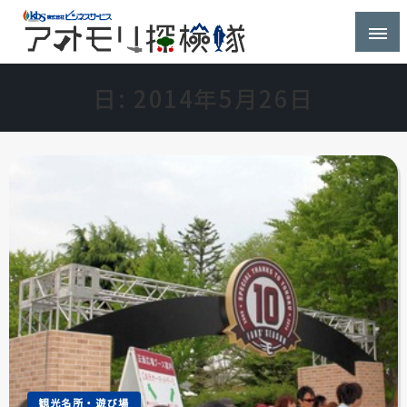
株式会社ビジネスサービス社員が青森県を探検するブ
アオモリ探検隊
ログ
日:
2014年5月26日
観光名所・遊び場