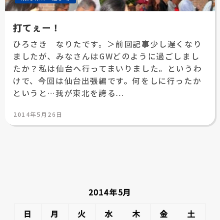
打てぇー！
ひろさき なりたです。＞前回記事少し遅くなり
ましたが、みなさんはGWどのように過ごしまし
たか？私は仙台へ行ってまいりました。というわ
けで、今回は仙台出張編です。何をしに行ったか
というと…我が東北を誇る...
投
2014年5月26日
稿
日:
2014年5月
日
月
火
水
木
金
土