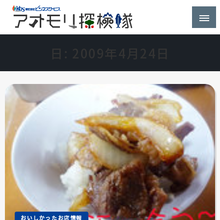
株式会社ビジネスサービス社員が青森県を探検するブ
アオモリ探検隊
ログ
日:
2009年4月24日
おいしかったお店情報