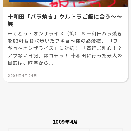
十和田「バラ焼き」ウルトラご飯に合う～～
笑
←くどう・オンザライス（笑） ※十和田バラ焼き
を83軒も食べ歩いたブギョ～様の必殺技、 「ブ
ギョ～オンザライス」に対抗！ 「奉行ご乱心！？
アブない日記」はコチラ！ 十和田に行った最大の
目的は、昨年から...
投
2009年4月24日
稿
日:
2009年4月