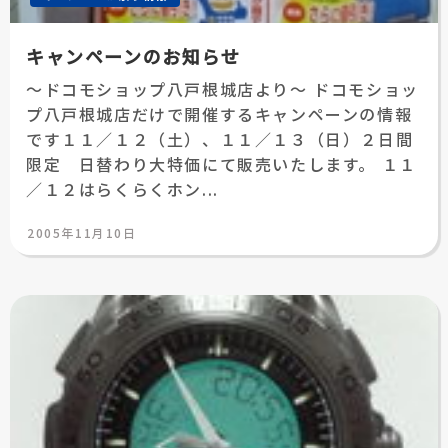
キャンペーンのお知らせ
～ドコモショップ八戸根城店より～ ドコモショッ
プ八戸根城店だけで開催するキャンペーンの情報
です１１／１２（土）、１１／１３（日）２日間
限定 日替わり大特価にて販売いたします。 １１
／１２はらくらくホン...
投
2005年11月10日
稿
日: