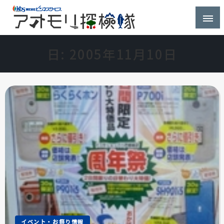
株式会社ビジネスサービス社員が青森県を探検するブ
アオモリ探検隊
ログ
日:
2005年11月10日
イベント・お祭り情報