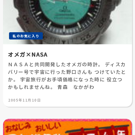
私のお気に入り
オメガ×NASA
ＮＡＳＡと共同開発したオメガの時計。 ディスカ
バリー号で宇宙に行った野口さんも つけていたと
か。 宇宙旅行がお手頃価格になった時に 役立つ
かもしれませんね。 青森 なかがわ
投
2005年11月10日
稿
日: