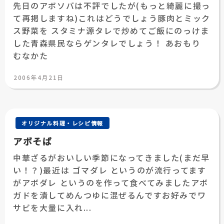
先日のアボソバは不評でしたが(もっと綺麗に撮っ
て再掲しますね)これはどうでしょう豚肉とミック
ス野菜を スタミナ源タレで炒めてご飯にのっけま
した青森県民ならゲンタレでしょう！ あおもり
むなかた
投
2006年4月21日
稿
日:
オリジナル料理・レシピ情報
アボそば
中華ざるがおいしい季節になってきました(まだ早
い！？)最近は ゴマダレ というのが流行ってます
がアボダレ というのを作って食べてみましたアボ
ガドを潰してめんつゆに混ぜるんですお好みでワ
サビを大量に入れ...