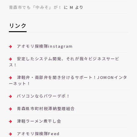
青森市でも「中みそ」が！
に
M
より
リンク
アオモリ探検隊instagram
安定したシステム開発、それが我々ビジネスサービ
ス！
津軽弁・南部弁を聞き分けるサポート！JOMONインタ
ーネット！
パソコンならパワーデポ！
青森県市町村税滞納整理組合
津軽ラーメン煮干し会
アオモリ探検隊Feed