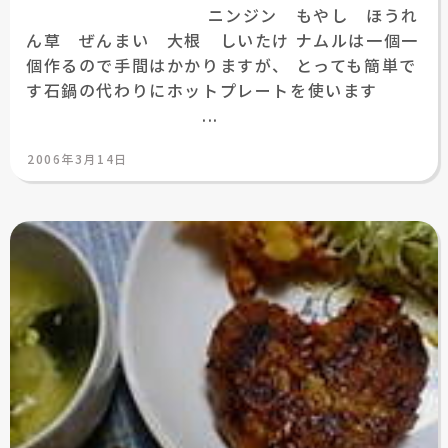
ニンジン もやし ほうれ
ん草 ぜんまい 大根 しいたけ ナムルは一個一
個作るので手間はかかりますが、 とっても簡単で
す石鍋の代わりにホットプレートを使います
...
投
2006年3月14日
稿
日: