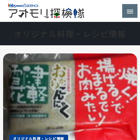
株式会社ビジネスサービス社員が青森県を探検するブ
アオモリ探検隊
ログ
オリジナル料理・レシピ情報
オリジナル料理・レシピ情報