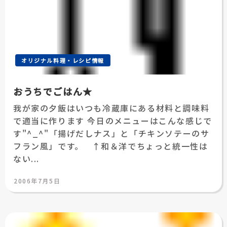
オリジナル料理・レシピ情報
おうちでごはん★
我が家の夕飯はいつも冷蔵庫にある材料と調味料
で適当に作ります 今日のメニューはこんな感じで
す"^_^"「揚げだしナス」と「チキンソテーのサ
フラン風」です。 ↑和＆洋でちょっと統一性は
ない...
投
2006年7月5日
稿
日: