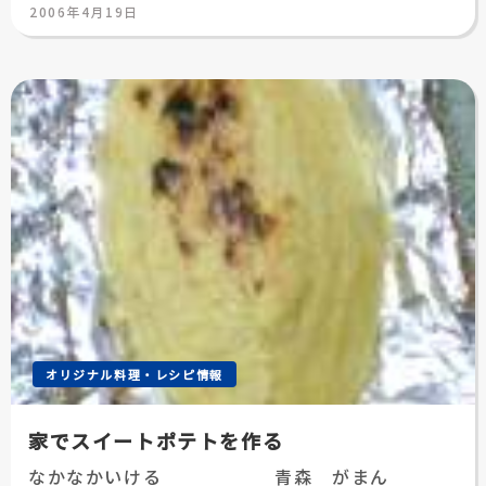
投
2006年4月19日
稿
日:
オリジナル料理・レシピ情報
家でスイートポテトを作る
なかなかいける 青森 がまん