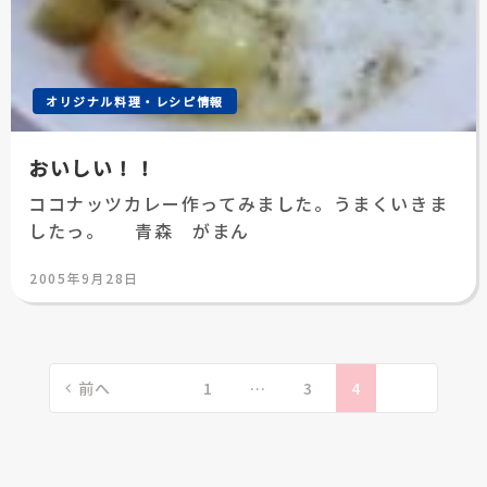
オリジナル料理・レシピ情報
おいしい！！
ココナッツカレー作ってみました。うまくいきま
したっ。 青森 がまん
投
2005年9月28日
稿
日:
投
稿
前へ
1
…
3
4
の
ペ
ー