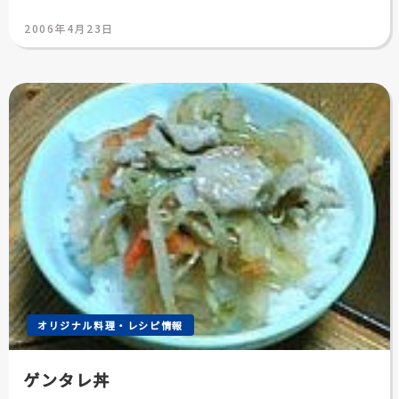
投
2006年4月23日
稿
日:
オリジナル料理・レシピ情報
ゲンタレ丼