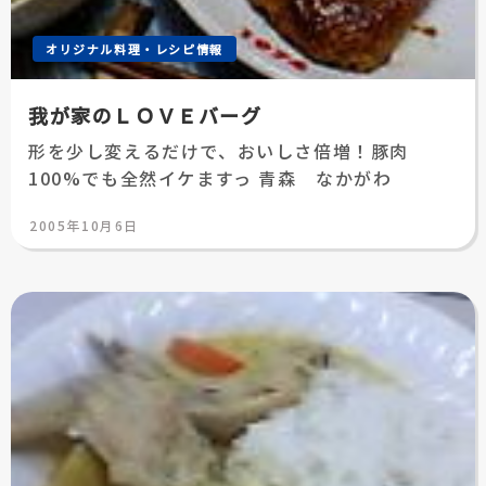
オリジナル料理・レシピ情報
我が家のＬＯＶＥバーグ
形を少し変えるだけで、おいしさ倍増！豚肉
100%でも全然イケますっ 青森 なかがわ
投
2005年10月6日
稿
日: