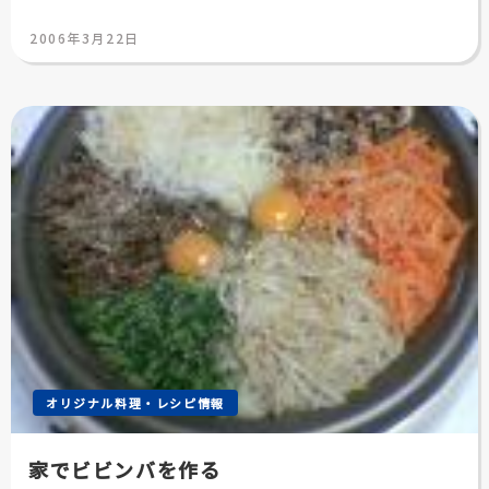
投
2006年3月22日
稿
日:
オリジナル料理・レシピ情報
家でビビンバを作る