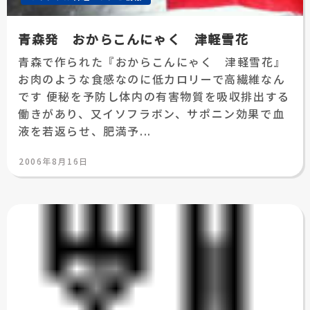
青森発 おからこんにゃく 津軽雪花
青森で作られた『おからこんにゃく 津軽雪花』
お肉のような食感なのに低カロリーで高繊維なん
です 便秘を予防し体内の有害物質を吸収排出する
働きがあり、又イソフラボン、サポニン効果で血
液を若返らせ、肥満予...
投
2006年8月16日
稿
日: