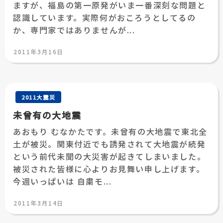
ますが、福島の第一原発がいま一番深刻な問題と
認識しています。実際何がおころうとしてるの
か、専門家ではありませんが...
投
2011年3月16日
稿
日:
2011大震災
未曾有の大地震
あおもり むなかたです。未曾有の大地震で東北全
土が被災。関東付近でも誘発されて大地震が続発
という前代未聞の大災害が起きてしまいました。
被災された皆様に心よりお見舞い申し上げます。
今週いっぱいは 自粛モ...
投
2011年3月14日
稿
日: