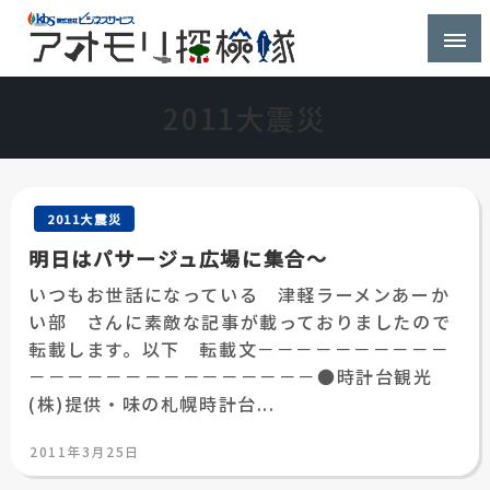
株式会社ビジネスサービス社員が青森県を探検するブ
アオモリ探検隊
ログ
2011大震災
2011大震災
明日はパサージュ広場に集合～
いつもお世話になっている 津軽ラーメンあーか
い部 さんに素敵な記事が載っておりましたので
転載します。以下 転載文－－－－－－－－－－
－－－－－－－－－－－－－－－●時計台観光
(株)提供・味の札幌時計台...
投
2011年3月25日
稿
日: