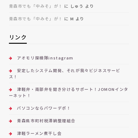
青森市でも「中みそ」が！
に
しゅう
より
青森市でも「中みそ」が！
に
M
より
リンク
アオモリ探検隊instagram
安定したシステム開発、それが我々ビジネスサービ
ス！
津軽弁・南部弁を聞き分けるサポート！JOMONインタ
ーネット！
パソコンならパワーデポ！
青森県市町村税滞納整理組合
津軽ラーメン煮干し会