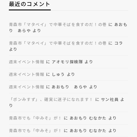
最近のコメント
青森市「マタベイ」で中華そばを食すのだ！の巻
に
あおも
り あらや
より
青森市「マタベイ」で中華そばを食すのだ！の巻
に
コラ
より
週末イベント情報
に
アオモリ探検隊
より
週末イベント情報
に
しゅう
より
週末イベント情報
に
あおもり あらや
より
「ボンみすず」、確実に迷子になれます！
に
サン社員
よ
り
青森市でも「中みそ」が！
に
あおもり むなかた
より
青森市でも「中みそ」が！
に
あおもり むなかた
より