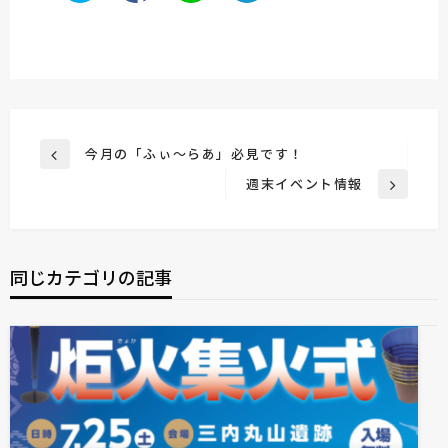
投
今月の「ふぃ～らあ」必見です！
前
稿
の
週末イベント情報
次
投
ナ
の
稿
ビ
投
稿
ゲ
同じカテゴリの記事
ー
シ
ョ
ン