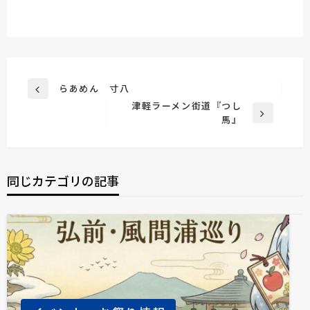
投
らあめん 寸八
前
稿
津軽ラーメン街道『つし
の
次
馬』
投
ナ
の
稿
ビ
投
稿
ゲ
同じカテゴリの記事
ー
シ
ョ
ン