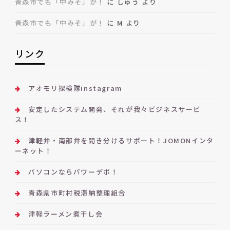
青森市でも「中みそ」が！
に
しゅう
より
青森市でも「中みそ」が！
に
M
より
リンク
アオモリ探検隊instagram
安定したシステム開発、それが我々ビジネスサービ
ス！
津軽弁・南部弁を聞き分けるサポート！JOMONインタ
ーネット！
パソコンならパワーデポ！
青森県市町村税滞納整理組合
津軽ラーメン煮干し会