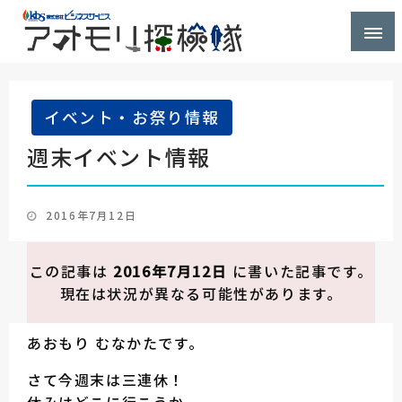
株式会社ビジネスサービス社員が青森県を探検するブ
アオモリ探検隊
ログ
イベント・お祭り情報
週末イベント情報
投
2016年7月12日
稿
日:
この記事は
2016年7月12日
に書いた記事です。
現在は状況が異なる可能性があります。
あおもり むなかたです。
さて今週末は三連休！