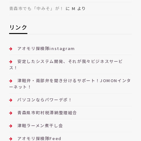
青森市でも「中みそ」が！
に
M
より
リンク
アオモリ探検隊instagram
安定したシステム開発、それが我々ビジネスサービ
ス！
津軽弁・南部弁を聞き分けるサポート！JOMONインタ
ーネット！
パソコンならパワーデポ！
青森県市町村税滞納整理組合
津軽ラーメン煮干し会
アオモリ探検隊Feed