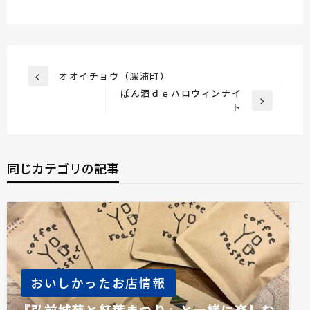
投
オオイチョウ（深浦町）
前
稿
ぽん酒ｄｅハロウィンナイ
の
次
ト
投
ナ
の
稿
ビ
投
稿
ゲ
同じカテゴリの記事
ー
シ
ョ
ン
おいしかったお店情報