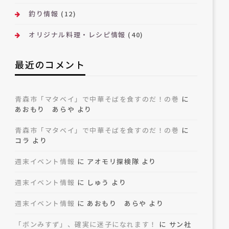
釣り情報
(12)
オリジナル料理・レシピ情報
(40)
最近のコメント
青森市「マタベイ」で中華そばを食すのだ！の巻
に
あおもり あらや
より
青森市「マタベイ」で中華そばを食すのだ！の巻
に
コラ
より
週末イベント情報
に
アオモリ探検隊
より
週末イベント情報
に
しゅう
より
週末イベント情報
に
あおもり あらや
より
「ボンみすず」、確実に迷子になれます！
に
サン社