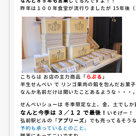
なんと８５年も営業
してるんですよ！！
昨年は１００年食堂が流行りましたが 15年後（
こちらは お店の主力商品「
らぷる
」
半生せんべい で リンゴ果肉の餡を包んだお菓
なんか名前だけは聞いたことあるような・・・
せんべいシューは 冬季限定な上、金、土でしか
なんと今季は ３／１２ で最後！
いそげー！
弘前駅ビルの「
アプリーズ
」でも売ってるそう
予約も承っているとのこと。
贈答にもってこいですね。