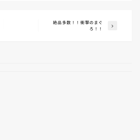
絶品多数！！衝撃のまぐ
次
ろ！！
の
投
稿