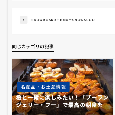
投
SNOWBOARD＋BMX＝SNOWSCOOT
前
の
投
稿
稿
同じカテゴリの記事
ナ
ビ
ゲ
名産品・お土産情報
ー
桜と一緒に楽しみたい！「ブーラン
ジェリー・フー」で最高の朝食を
シ