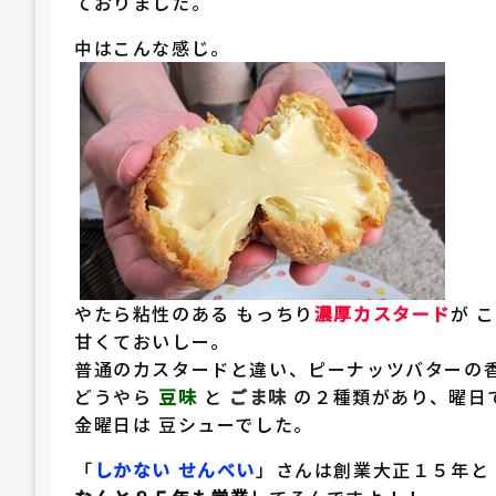
ておりました。
中はこんな感じ。
やたら粘性のある もっちり
濃厚カスタード
が 
甘くておいしー。
普通のカスタードと違い、ピーナッツバターの
どうやら
豆味
と
ごま味
の２種類があり、曜日
金曜日は 豆シューでした。
「
しかない せんべい
」さんは創業大正１５年と