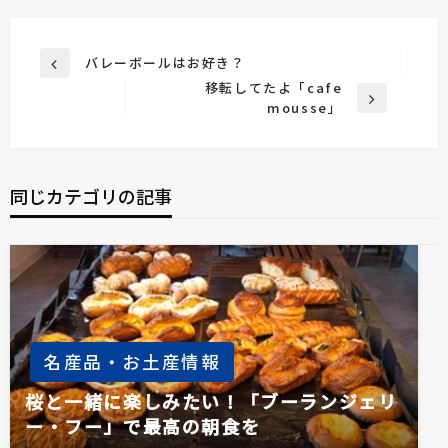
投
バレーボールはお好き？
前
稿
移転してたよ「cafe
の
次
mousse」
投
ナ
の
稿
ビ
投
稿
ゲ
同じカテゴリの記事
ー
シ
ョ
ン
名産品・お土産情報
桜と一緒に楽しみたい！「ブーランジェリ
ー・フー」で最高の朝食を