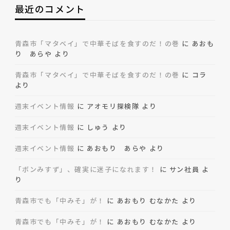
最近のコメント
青森市「マタベイ」で中華そばを食すのだ！の巻
に
あおも
り あらや
より
青森市「マタベイ」で中華そばを食すのだ！の巻
に
コラ
より
週末イベント情報
に
アオモリ探検隊
より
週末イベント情報
に
しゅう
より
週末イベント情報
に
あおもり あらや
より
「ボンみすず」、確実に迷子になれます！
に
サン社員
よ
り
青森市でも「中みそ」が！
に
あおもり むなかた
より
青森市でも「中みそ」が！
に
あおもり むなかた
より