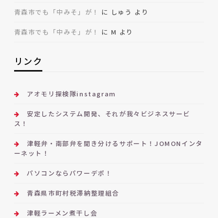
青森市でも「中みそ」が！
に
しゅう
より
青森市でも「中みそ」が！
に
M
より
リンク
アオモリ探検隊instagram
安定したシステム開発、それが我々ビジネスサービ
ス！
津軽弁・南部弁を聞き分けるサポート！JOMONインタ
ーネット！
パソコンならパワーデポ！
青森県市町村税滞納整理組合
津軽ラーメン煮干し会