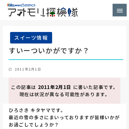
株式会社ビジネスサービス社員が青森県を探検するブ
アオモリ探検隊
ログ
スイーツ情報
すいーついかがですか？
投
2011年2月1日
稿
日:
この記事は
2011年2月1日
に書いた記事です。
現在は状況が異なる可能性があります。
ひろさき キタヤマです。
最近の雪の多さにまいっておりますが皆様いかが
お過ごしでしょうか？