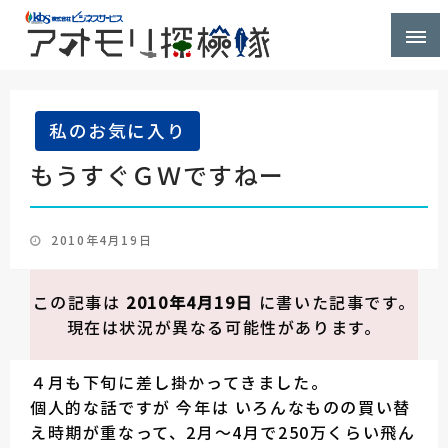
株式会社ビジネスサービス社員が青森県を探検するブ
アオモリ探検隊
ログ
私のお気に入り
もうすぐＧＷですねー
投
2010年4月19日
稿
日:
この記事は
2010年4月19日
に書いた記事です。
現在は状況が異なる可能性があります。
４月も下旬に差し掛かってきました。
個人的な話ですが 今年は いろんなものの買い替
え時期が重なって、2月～4月で250万くらい飛ん