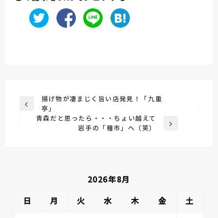
投
揚げ物が凄まじく旨い店発見！「九重
前
亭」
稿
の
青森だと思ったら・・・ちょい越えて
ナ
投
次
岩手の「種市」へ（笑）
稿
の
ビ
投
ゲ
稿
ー
2026年8月
シ
ョ
日
月
火
水
木
金
土
ン