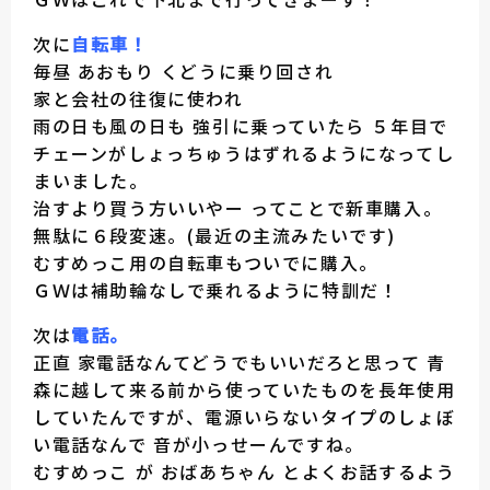
次に
自転車！
毎昼 あおもり くどうに乗り回され
家と会社の往復に使われ
雨の日も風の日も 強引に乗っていたら ５年目で
チェーンがしょっちゅうはずれるようになってし
まいました。
治すより買う方いいやー ってことで新車購入。
無駄に６段変速。(最近の主流みたいです)
むすめっこ用の自転車もついでに購入。
ＧＷは補助輪なしで乗れるように特訓だ！
次は
電話。
正直 家電話なんてどうでもいいだろと思って 青
森に越して来る前から使っていたものを長年使用
していたんですが、電源いらないタイプのしょぼ
い電話なんで 音が小っせーんですね。
むすめっこ が おばあちゃん とよくお話するよう