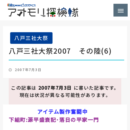
株式会社ビジネスサービス社員が青森県を探検するブ
アオモリ探検隊
ログ
八戸三社大祭
八戸三社大祭2007 その陸(6)
投
2007年7月3日
稿
日:
この記事は
2007年7月3日
に書いた記事です。
現在は状況が異なる可能性があります。
アイテム製作奮闘中
下組町:
源平盛衰記･落日の平家一門