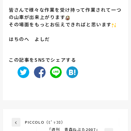
皆さんで様々な作業を受け持って作業されて一つ
の山車が出来上がります
その場面をもっとお伝えできればと思います
はちのへ よしだ
この記事をSNSでシェアする
投
PICCOLO（ﾋﾟｯｺﾛ）
前
稿
「週刊 青森ねぶた2007」
の