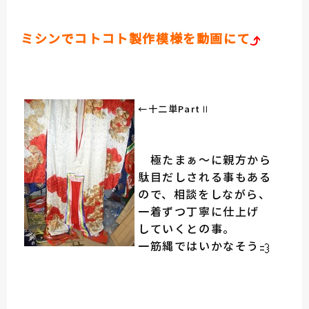
ミシンでコトコト製作模様を動画にて
←十二単PartⅡ
極たまぁ～に親方から
駄目だしされる事もある
ので、相談をしながら、
一着ずつ丁寧に仕上げ
していくとの事。
一筋縄ではいかなそう