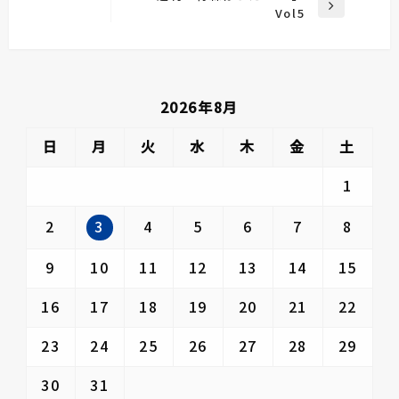
次
Vol5
投
ナ
の
稿
ビ
投
稿
ゲ
ー
2026年8月
シ
ョ
日
月
火
水
木
金
土
ン
1
3
2
4
5
6
7
8
9
10
11
12
13
14
15
16
17
18
19
20
21
22
23
24
25
26
27
28
29
30
31