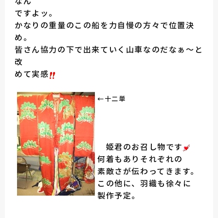
なん
ですよッ。
かなりの重量のこの船を力自慢の方々で位置決
め。
皆さん協力の下で出来ていく山車なのだなぁ～と
改
めて実感
←十二単
姫君のお召し物です
何着もありそれぞれの
素敵さが伝わってきます。
この他に、羽織も徐々に
製作予定。