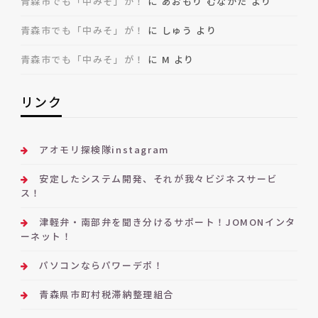
青森市でも「中みそ」が！
に
あおもり むなかた
より
青森市でも「中みそ」が！
に
しゅう
より
青森市でも「中みそ」が！
に
M
より
リンク
アオモリ探検隊instagram
安定したシステム開発、それが我々ビジネスサービ
ス！
津軽弁・南部弁を聞き分けるサポート！JOMONインタ
ーネット！
パソコンならパワーデポ！
青森県市町村税滞納整理組合