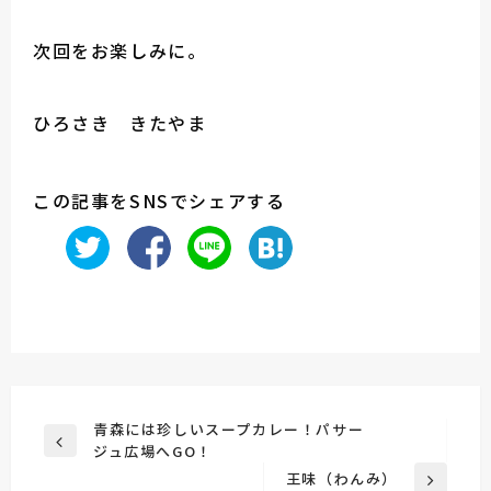
次回をお楽しみに。
ひろさき きたやま
この記事をSNSでシェアする
投
青森には珍しいスープカレー！パサー
前
ジュ広場へGO！
稿
の
王味（わんみ）
次