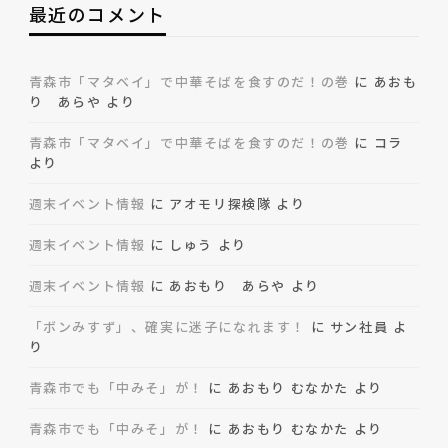
最近のコメント
青森市「マタベイ」で中華そばを食すのだ！の巻
に
あおも
り あらや
より
青森市「マタベイ」で中華そばを食すのだ！の巻
に
コラ
より
週末イベント情報
に
アオモリ探検隊
より
週末イベント情報
に
しゅう
より
週末イベント情報
に
あおもり あらや
より
「ボンみすず」、確実に迷子になれます！
に
サン社員
よ
り
青森市でも「中みそ」が！
に
あおもり むなかた
より
青森市でも「中みそ」が！
に
あおもり むなかた
より