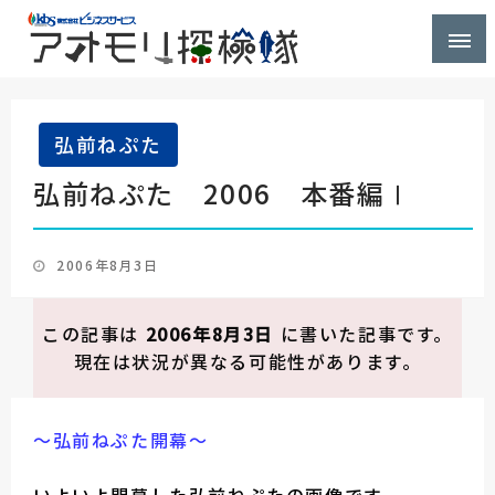
株式会社ビジネスサービス社員が青森県を探検するブ
アオモリ探検隊
ログ
弘前ねぷた
弘前ねぷた 2006 本番編Ⅰ
投
2006年8月3日
稿
日:
この記事は
2006年8月3日
に書いた記事です。
現在は状況が異なる可能性があります。
～弘前ねぷた開幕～