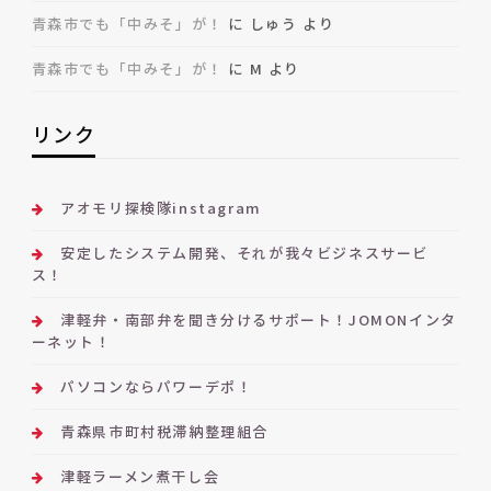
青森市でも「中みそ」が！
に
しゅう
より
青森市でも「中みそ」が！
に
M
より
リンク
アオモリ探検隊instagram
安定したシステム開発、それが我々ビジネスサービ
ス！
津軽弁・南部弁を聞き分けるサポート！JOMONインタ
ーネット！
パソコンならパワーデポ！
青森県市町村税滞納整理組合
津軽ラーメン煮干し会