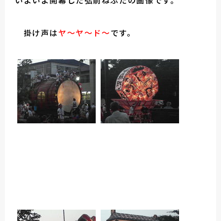
いよいよ開幕した弘前ねぷたの画像です。
掛け声は
ヤ～ヤ～ド～
です。