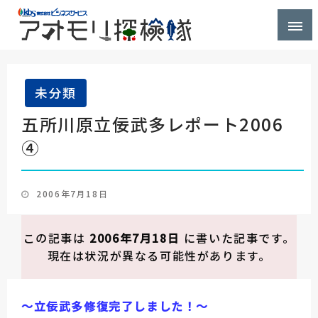
株式会社ビジネスサービス社員が青森県を探検するブ
アオモリ探検隊
ログ
未分類
五所川原立佞武多レポート2006
④
投
2006年7月18日
稿
日:
この記事は
2006年7月18日
に書いた記事です。
現在は状況が異なる可能性があります。
～立佞武多修復完了しました！～