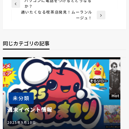
投
パソコンに電話をつけるとどうなる
前
か？
稿
の
通いたくなる喫茶店発見！ムーランル
ナ
投
次
ージュ！
稿
の
ビ
投
ゲ
稿
ー
同じカテゴリの記事
シ
ョ
ン
未分類
週末イベント情報
2025年9月10日