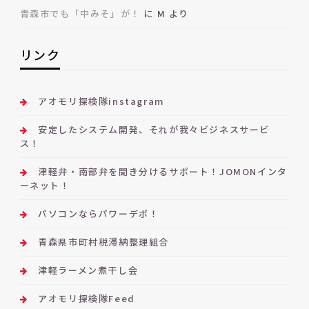
青森市でも「中みそ」が！
に
M
より
リンク
アオモリ探検隊instagram
安定したシステム開発、それが我々ビジネスサービ
ス！
津軽弁・南部弁を聞き分けるサポート！JOMONインタ
ーネット！
パソコンならパワーデポ！
青森県市町村税滞納整理組合
津軽ラーメン煮干し会
アオモリ探検隊Feed