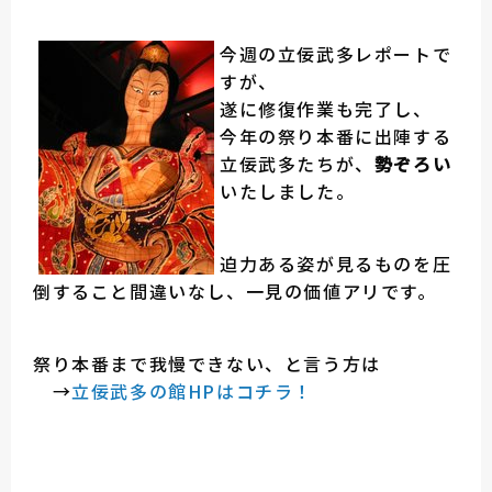
今週の立佞武多レポートで
すが、
遂に修復作業も完了し、
今年の祭り本番に出陣する
立佞武多たちが、
勢ぞろい
いたしました。
迫力ある姿が見るものを圧
倒すること間違いなし、一見の価値アリです。
祭り本番まで我慢できない、と言う方は
→
立佞武多の館HPはコチラ！