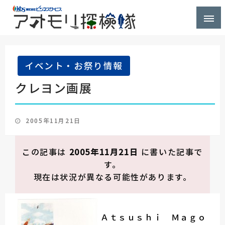
株式会社ビジネスサービス社員が青森県を探検するブ
アオモリ探検隊
ログ
イベント・お祭り情報
クレヨン画展
投
2005年11月21日
稿
日:
この記事は
2005年11月21日
に書いた記事で
す。
現在は状況が異なる可能性があります。
Ａｔｓｕｓｈｉ Ｍａｇｏ