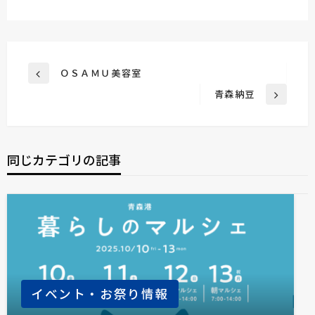
投
ＯＳＡＭＵ美容室
前
稿
の
青森納豆
次
投
ナ
の
稿
ビ
投
稿
ゲ
同じカテゴリの記事
ー
シ
ョ
ン
イベント・お祭り情報